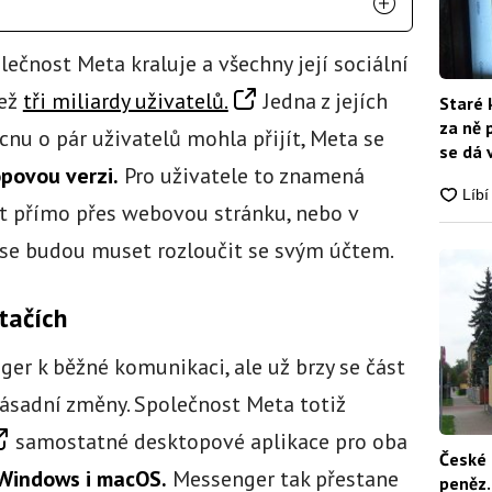
olečnost Meta kraluje a všechny její sociální
než
tři miliardy uživatelů.
Jedna z jejích
Staré 
za ně 
ucnu o pár uživatelů mohla přijít, Meta se
se dá 
opovou verzi.
Pro uživatele to znamená
at přímo přes webovou stránku, nebo v
 se budou muset rozloučit se svým účtem.
tačích
ger k běžné komunikaci, ale už brzy se část
zásadní změny. Společnost Meta totiž
samostatné desktopové aplikace pro oba
České 
Windows i macOS.
Messenger tak přestane
peněz.