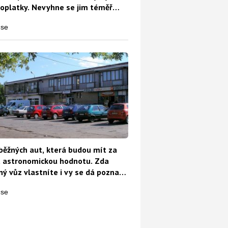
oplatky. Nevyhne se jim téměř
běžných aut, která budou mít za
t astronomickou hodnotu. Zda
ý vůz vlastníte i vy se dá poznat
o