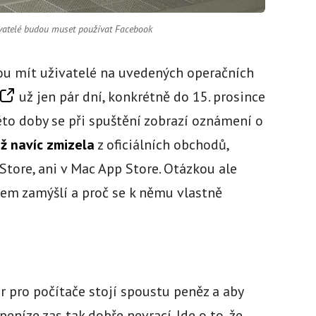
ivatelé budou muset používat Facebook
ou mít uživatelé na uvedených operačních
už jen pár dní, konkrétně do 15. prosince
éto doby se při spuštění zobrazí oznámení o
ž navíc zmizela
z oficiálních obchodů,
Store, ani v Mac App Store. Otázkou ale
em zamýšlí a proč se k němu vlastně
pro počítače stojí spoustu peněz a aby
peníze zas tak dobře nevrací. Jde o to, že