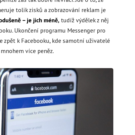
ruje tolik zisků a zobrazování reklam je
dušeně – je jich méně,
tudíž výdělek z něj
booku. Ukončení programu Messenger pro
le zpět k Facebooku, kde samotní uživatelé
ě mnohem více peněz.