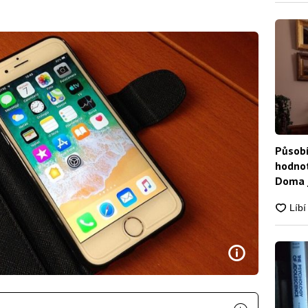
Působí
hodnot
Doma j