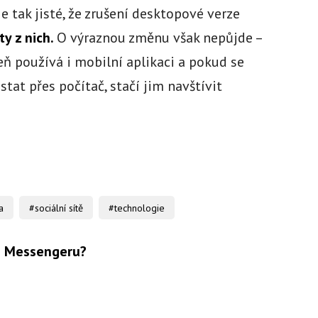
je tak jisté, že zrušení desktopové verze
y z nich.
O výraznou změnu však nepůjde –
eň používá i mobilní aplikaci a pokud se
at přes počítač, stačí jim navštívit
a
#sociální sítě
#technologie
i Messengeru?