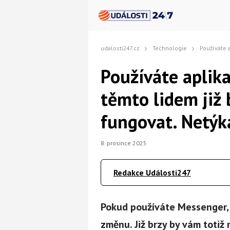
udalosti247.cz
Technologie
Používáte aplikaci Messenger? 
Používáte aplik
těmto lidem již 
fungovat. Netýká
8. prosince 2025
Redakce Události247
Pokud používáte Messenger, 
změnu. Již brzy by vám totiž