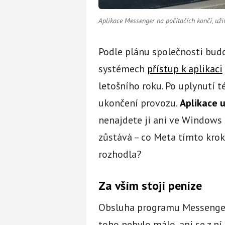
Aplikace Messenger na počítačích končí, už
Podle plánu společnosti bud
systémech
přístup k aplikaci
letošního roku. Po uplynutí t
ukončení provozu.
Aplikace u
nenajdete ji ani ve Windows 
zůstává – co Meta tímto krok
rozhodla?
Za vším stojí peníze
Obsluha programu Messenger 
toho nebylo málo, ani se z ní 