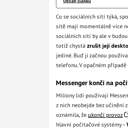
Obsah článku
Co se sociálních sítí týká, sp
sítě mají momentálně více 
sociálních sítí by ale v budo
totiž chystá
zrušit její deskt
jediné. Buď ji začnou použív
telefonu. V opačném případě
Messenger končí na počí
Miliony lidí používají Messen
z nich neobejde bez učinění 
oznámila, že
ukončí provoz
hlavní počítačové systémy –