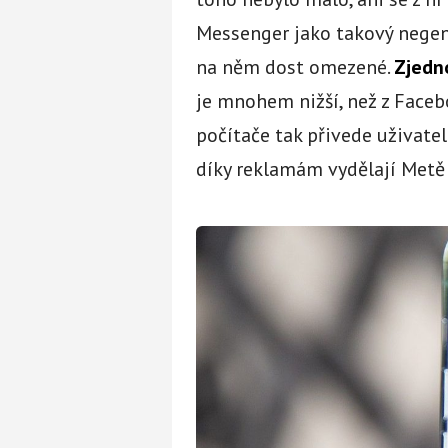
Messenger jako takový negene
na něm dost omezené.
Zjedno
je mnohem nižší, než z Face
počítače tak přivede uživate
díky reklamám vydělají Met