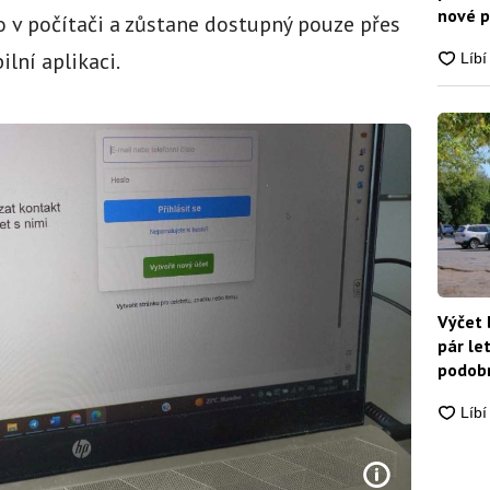
nové p
 v počítači a zůstane dostupný pouze přes
nikdo
lní aplikaci.
Výčet 
pár le
podobn
snadn