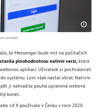
onu uživatelů
dálo, že Messenger bude mít na počítačích
stavila plnohodnotnou nativní verzi,
která
 webovou aplikaci. Uživatelé si pochvalovali
i do systému. Loni však nastal obrat. Nativní
 opět ji nahradila pouhá upravená webová
plný konec.
nebo síť X používalo v Česku v roce 2020