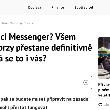
Doprava
Finance
Spotřebitel
Všem těmto lidem již brzy přestane definitivně fungovat. Netýká se to i vás?
aci Messenger? Všem
brzy přestane definitivně
 se to i vás?
Přípra
plném 
veletrh
pak se budete muset připravit na zásadní
 mohl přestat fungovat.