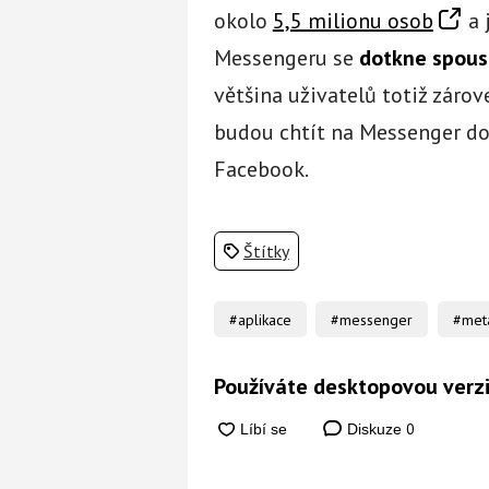
okolo
5,5 milionu osob
a 
Messengeru se
dotkne spoust
většina uživatelů totiž zárov
budou chtít na Messenger dost
Facebook.
Štítky
#aplikace
#messenger
#met
Používáte desktopovou verz
0
Diskuze