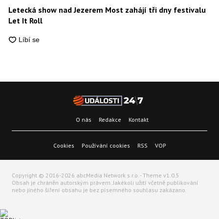
Letecká show nad Jezerem Most zahájí tři dny festivalu
Let It Roll
O nás
Redakce
Kontakt
Cookies
Používání cookies
RSS
VOP
Copyright © 2016-2026 abcMedia Network s.r.o. - Theme v1.0.5
Obsah je chráněn autorským právem. Jakékoli užití včetně publikování
nebo jiného šíření obsahu je bez písemného souhlasu zakázano.