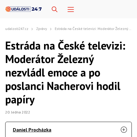
udalosti247.cz
Zprávy
Estráda na České televizi: Moderátor Železný nezvládl emoce a po poslanci Nacherovi hodil papíry
Estráda na České televizi:
Moderátor Železný
nezvládl emoce a po
poslanci Nacherovi hodil
papíry
20. ledna 2022
Daniel Procházka