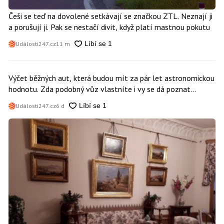
Češi se teď na dovolené setkávají se značkou ZTL. Neznají ji
a porušují ji. Pak se nestačí divit, když platí mastnou pokutu
Události247.cz
11 m
Výčet běžných aut, která budou mít za pár let astronomickou
hodnotu. Zda podobný vůz vlastníte i vy se dá poznat
snadno
Události247.cz
6 d