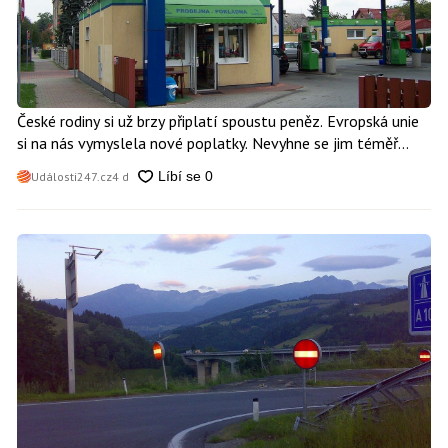
České rodiny si už brzy připlatí spoustu peněz. Evropská unie
si na nás vymyslela nové poplatky. Nevyhne se jim téměř
nikdo
Události247.cz
4 d