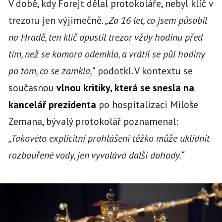
V době, kdy Forejt dělal protokoláře, nebyl klíč v
trezoru jen výjimečně.
„Za 16 let, co jsem působil
na Hradě, ten klíč opustil trezor vždy hodinu před
tím, než se komora odemkla, a vrátil se půl hodiny
po tom, co se zamkla,“
podotkl. V kontextu se
současnou
vlnou kritiky, která se snesla na
kancelář prezidenta
po hospitalizaci Miloše
Zemana, bývalý protokolář poznamenal:
„Takovéto explicitní prohlášení těžko může uklidnit
rozbouřené vody, jen vyvolává další dohady.“