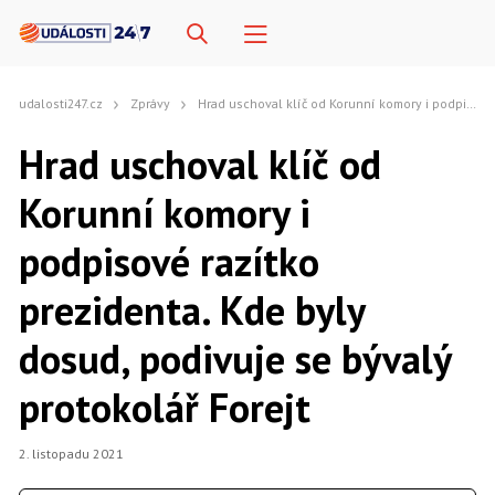
udalosti247.cz
Zprávy
Hrad uschoval klíč od Korunní komory i podpisové razítko prezidenta. Kde byly dosud, podivuje se bývalý protokolář Forejt
Hrad uschoval klíč od
Korunní komory i
podpisové razítko
prezidenta. Kde byly
dosud, podivuje se bývalý
protokolář Forejt
2. listopadu 2021