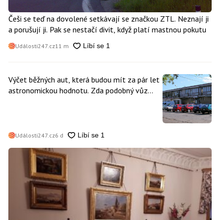
Češi se teď na dovolené setkávají se značkou ZTL. Neznají ji
a porušují ji. Pak se nestačí divit, když platí mastnou pokutu
Události247.cz
11 m
Výčet běžných aut, která budou mít za pár let
astronomickou hodnotu. Zda podobný vůz
vlastníte i vy se dá poznat snadno
Události247.cz
6 d