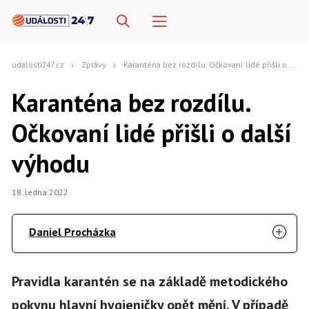
udalosti247.cz
Zprávy
Karanténa bez rozdílu. Očkovaní lidé přišli o další výhodu
Karanténa bez rozdílu.
Očkovaní lidé přišli o další
výhodu
18. ledna 2022
Daniel Procházka
Pravidla karantén se na základě metodického
pokynu hlavní hygieničky opět mění. V případě