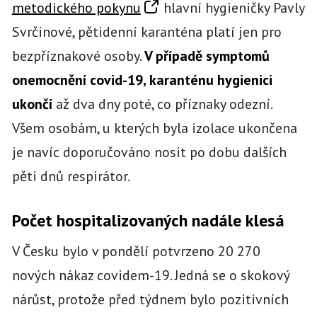
metodického pokynu
hlavní hygieničky Pavly
Svrčinové, pětidenní karanténa platí jen pro
bezpříznakové osoby.
V případě symptomů
onemocnění covid-19, karanténu hygienici
ukončí
až dva dny poté, co příznaky odezní.
Všem osobám, u kterých byla izolace ukončena
je navíc doporučováno nosit po dobu dalších
pěti dnů respirátor.
Počet hospitalizovaných nadále klesá
V Česku bylo v pondělí potvrzeno 20 270
nových nákaz covidem-19. Jedná se o skokový
nárůst, protože před týdnem bylo pozitivních