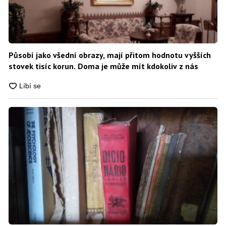
Působí jako všední obrazy, mají přitom hodnotu vyšších
stovek tisíc korun. Doma je může mít kdokoliv z nás