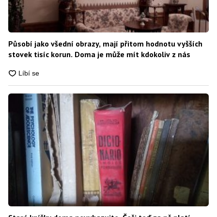
Působí jako všední obrazy, mají přitom hodnotu vyšších
stovek tisíc korun. Doma je může mít kdokoliv z nás