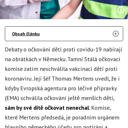
Obsah článku
Debaty o očkování dětí proti covidu-19 nabírají
na obrátkách v Německu. Tamní Stálá očkovací
komise zatím neschválila vakcinaci dětí proti
koronaviru. Její šéf Thomas Mertens uvedl, že i
kdyby Evropská agentura pro léčivé přípravky
(EMA) schválila očkování ještě menších dětí,
sám by své dítě očkovat nenechal
. Komise,
které Mertens předsedá, je poradním orgánem
hlavního německého úřadu pro potírání a