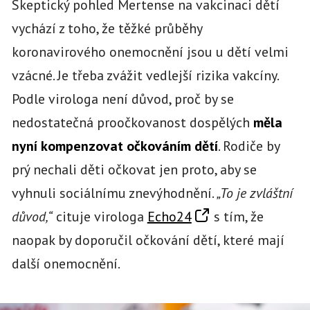
Skeptický pohled Mertense na vakcinaci dětí
vychází z toho, že těžké průběhy
koronavirového onemocnění jsou u dětí velmi
vzácné. Je třeba zvážit vedlejší rizika vakcíny.
Podle virologa není důvod, proč by se
nedostatečná proočkovanost dospělých
měla
nyní kompenzovat očkováním dětí
. Rodiče by
prý nechali děti očkovat jen proto, aby se
vyhnuli sociálnímu znevýhodnění.
„To je zvláštní
důvod,“
cituje virologa
Echo24
s tím, že
naopak by doporučil očkování dětí, které mají
další onemocnění.