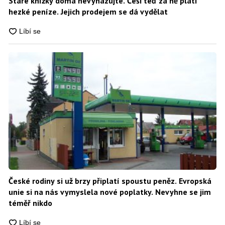
Staré knížky doma nevyhazujte. Češi teď za ně platí
hezké peníze. Jejich prodejem se dá vydělat
České rodiny si už brzy připlatí spoustu peněz. Evropská
unie si na nás vymyslela nové poplatky. Nevyhne se jim
téměř nikdo