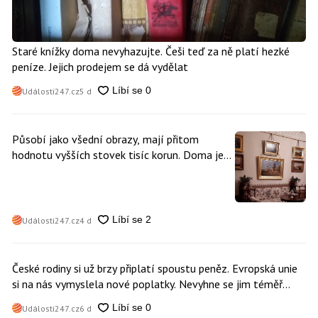
Staré knížky doma nevyhazujte. Češi teď za ně platí hezké
peníze. Jejich prodejem se dá vydělat
Události247.cz
5 d
Působí jako všední obrazy, mají přitom
hodnotu vyšších stovek tisíc korun. Doma je
může mít kdokoliv z nás
Události247.cz
4 d
České rodiny si už brzy připlatí spoustu peněz. Evropská unie
si na nás vymyslela nové poplatky. Nevyhne se jim téměř
nikdo
Události247.cz
6 d