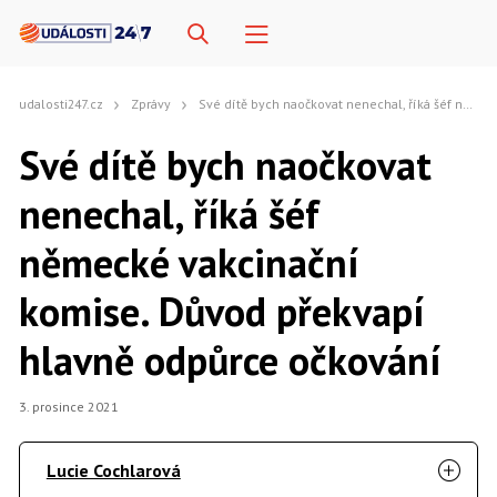
udalosti247.cz
Zprávy
Své dítě bych naočkovat nenechal, říká šéf německé vakcinační komise. Důvod překvapí hlavně odpůrce očkování
Své dítě bych naočkovat
nenechal, říká šéf
německé vakcinační
komise. Důvod překvapí
hlavně odpůrce očkování
3. prosince 2021
Lucie Cochlarová