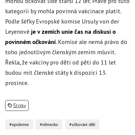
mohou očkovat lidé starší 12 let. Právě pro tuto
kategorii by mohla povinná vakcinace platit.
Podle šéfky Evropské komise Ursuly von der
Leyenové
je v zemích unie čas na diskusi o
povinném očkování
. Komise ale nemá právo do
toho jednotlivým členským zemím mluvit.
Řekla, že vakcíny pro děti od pěti do 11 let
budou mít členské státy k dispozici 13.
prosince.
Štítky
#epidemie
#německo
#očkování dětí