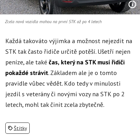
Zcela nová vozidla mohou na první STK až po 4 letech
Každá takováto výjimka a možnost nejezdit na
STK tak často řidiče určitě potěší. Ušetří nejen
peníze, ale také
čas,
který na STK musí řidiči
pokaždé strávit
. Základem ale je o tomto
pravidle vůbec vědět. Kdo tedy v minulosti
jezdil s veterány či novými vozy na STK po 2
letech, mohl tak činit zcela zbytečně.
Štítky