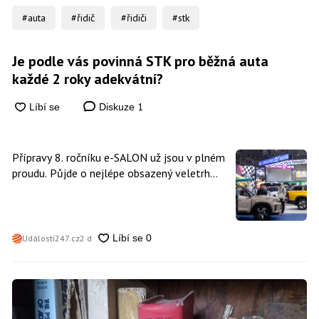
#auta
#řidič
#řidiči
#stk
Je podle vás povinná STK pro běžná auta
každé 2 roky adekvátní?
1
Diskuze
Přípravy 8. ročníku e-SALON už jsou v plném
proudu. Půjde o nejlépe obsazený veletrh
čisté mobility v historii
Události247.cz
2 d