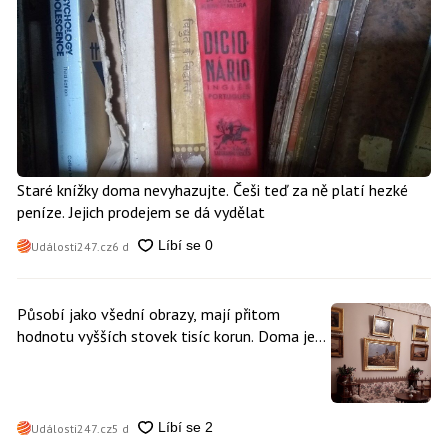
Staré knížky doma nevyhazujte. Češi teď za ně platí hezké
peníze. Jejich prodejem se dá vydělat
Události247.cz
6 d
Působí jako všední obrazy, mají přitom
hodnotu vyšších stovek tisíc korun. Doma je
může mít kdokoliv z nás
Události247.cz
5 d