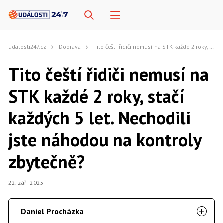
udalosti247.cz
Doprava
Tito čeští řidiči nemusí na STK každé 2 roky, stačí každých 5 let. Nechodili jste náhodou na kontroly zbytečně?
Tito čeští řidiči nemusí na
STK každé 2 roky, stačí
každých 5 let. Nechodili
jste náhodou na kontroly
zbytečně?
22. září 2025
Daniel Procházka