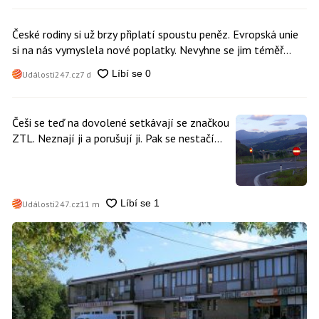
České rodiny si už brzy připlatí spoustu peněz. Evropská unie
si na nás vymyslela nové poplatky. Nevyhne se jim téměř
nikdo
Události247.cz
7 d
Češi se teď na dovolené setkávají se značkou
ZTL. Neznají ji a porušují ji. Pak se nestačí
divit, když platí mastnou pokutu
Události247.cz
11 m