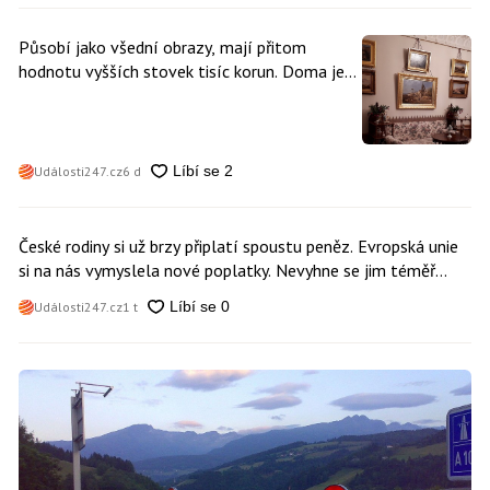
Působí jako všední obrazy, mají přitom
hodnotu vyšších stovek tisíc korun. Doma je
může mít kdokoliv z nás
Události247.cz
6 d
České rodiny si už brzy připlatí spoustu peněz. Evropská unie
si na nás vymyslela nové poplatky. Nevyhne se jim téměř
nikdo
Události247.cz
1 t