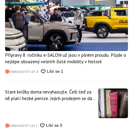
Přípravy 8. ročníku e-SALON už jsou v plném proudu. Půjde o
nejlépe obsazený veletrh čisté mobility v historii
Události247.cz
3 d
Staré knížky doma nevyhazujte. Češi teď za
ně platí hezké peníze. Jejich prodejem se dá
vydělat
Události247.cz
1 t