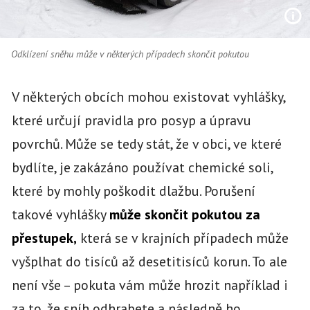
Odklízení sněhu může v některých případech skončit pokutou
V některých obcích mohou existovat vyhlášky,
které určují pravidla pro posyp a úpravu
povrchů. Může se tedy stát, že v obci, ve které
bydlíte, je zakázáno používat chemické soli,
které by mohly poškodit dlažbu. Porušení
takové vyhlášky
může skončit pokutou za
přestupek,
která se v krajních případech může
vyšplhat do tisíců až desetitisíců korun. To ale
není vše – pokuta vám může hrozit například i
za to, že sníh odhrabete a následně ho