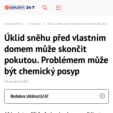
udalosti247.cz
Doprava
Úklid sněhu před vlastním domem může skončit pokutou. Problémem může být chemický posyp
Úklid sněhu před vlastním
domem může skončit
pokutou. Problémem může
být chemický posyp
24. prosince 2025
Redakce Události247