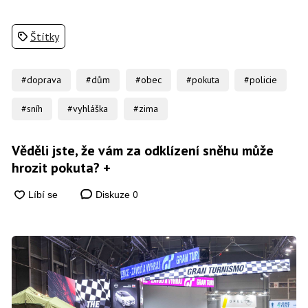
Štítky
#doprava
#dům
#obec
#pokuta
#policie
#sníh
#vyhláška
#zima
Věděli jste, že vám za odklízení sněhu může
hrozit pokuta? +
0
Diskuze