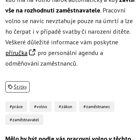
vše na rozhodnutí zaměstnavatele
. Pracovní
volno se navíc nevztahuje pouze na úmrtí a lze
ho čerpat i v případě svatby či narození dítěte.
Veškeré důležité informace vám poskytne
příručka
pro personální agendu a
odměňování zaměstnanců.
Štítky
#práce
#volno
#zákon
#zaměstnanec
#zaměstnavatel
Mělo by být podle vás pracovní volno v těchto