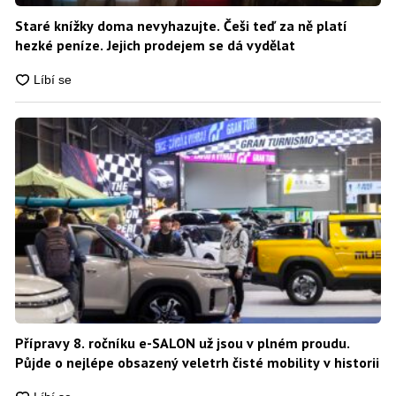
Staré knížky doma nevyhazujte. Češi teď za ně platí
hezké peníze. Jejich prodejem se dá vydělat
Přípravy 8. ročníku e-SALON už jsou v plném proudu.
Půjde o nejlépe obsazený veletrh čisté mobility v historii