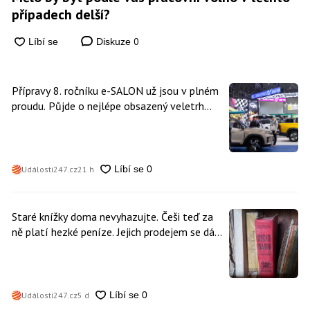
případech delší?
0
Diskuze
Přípravy 8. ročníku e-SALON už jsou v plném
proudu. Půjde o nejlépe obsazený veletrh
čisté mobility v historii
Události247.cz
21 h
Staré knížky doma nevyhazujte. Češi teď za
ně platí hezké peníze. Jejich prodejem se dá
vydělat
Události247.cz
5 d