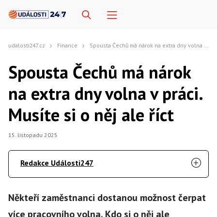
udalosti247.cz
Finance
Spousta Čechů má nárok na extra dny volna v práci. Musíte si o něj ale říct
Spousta Čechů má nárok
na extra dny volna v práci.
Musíte si o něj ale říct
15. listopadu 2025
Redakce Události247
Někteří zaměstnanci dostanou možnost čerpat
více pracovního volna. Kdo si o něj ale