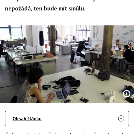
nepožádá, ten bude mít smůlu.
Obsah článku