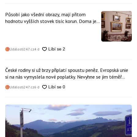
Působí jako všední obrazy, mají přitom
hodnotu vyšších stovek tisíc korun. Doma je
může mít kdokoliv z nás
Události247.cz
4 d
České rodiny si už brzy připlatí spoustu peněz. Evropská unie
si na nás vymyslela nové poplatky. Nevyhne se jim téměř
nikdo
Události247.cz
6 d