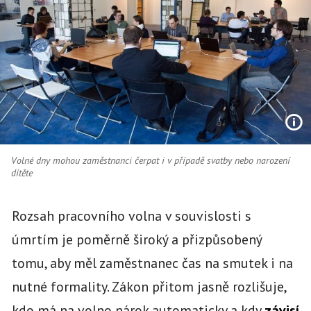
Volné dny mohou zaměstnanci čerpat i v případě svatby nebo narození
dítěte
Rozsah pracovního volna v souvislosti s
úmrtím je poměrně široký a přizpůsobený
tomu, aby měl zaměstnanec čas na smutek i na
nutné formality. Zákon přitom jasně rozlišuje,
kdo má na volno nárok automaticky a kdy
závisí