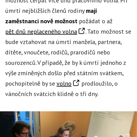
možnost čerpat více dnů pracovního volna. Při
úmrtí nejbližších členů rodiny
mají
zaměstnanci nově možnost
požádat o až
pět dnů neplaceného volna
. Tato možnost se
bude vztahovat na úmrtí manžela, partnera,
dítěte, vnoučete, rodičů, prarodičů nebo
sourozenců. V případě, že by k úmrtí jednoho z
výše zmíněných došlo před státním svátkem,
pochopitelně by se
volno
prodloužilo, o
vánočních svátcích klidně o tři dny.