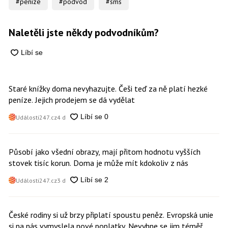
#peníze
#podvod
#sms
Naletěli jste někdy podvodníkům?
Staré knížky doma nevyhazujte. Češi teď za ně platí hezké
peníze. Jejich prodejem se dá vydělat
Události247.cz
4 d
Působí jako všední obrazy, mají přitom hodnotu vyšších
stovek tisíc korun. Doma je může mít kdokoliv z nás
Události247.cz
3 d
České rodiny si už brzy připlatí spoustu peněz. Evropská unie
si na nás vymyslela nové poplatky. Nevyhne se jim téměř