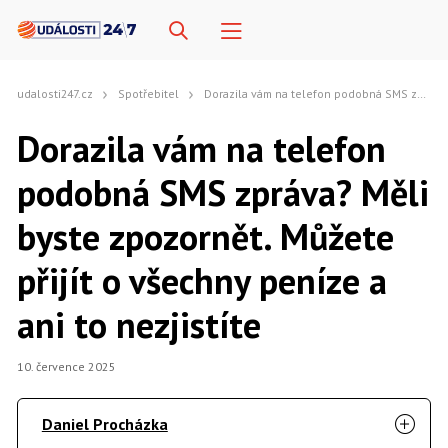
udalosti247.cz
Spotřebitel
Dorazila vám na telefon podobná SMS zpráva? Měli byste zpozornět. Můžete přijít o všechny peníze a ani to nezjistíte
Dorazila vám na telefon
podobná SMS zpráva? Měli
byste zpozornět. Můžete
přijít o všechny peníze a
ani to nezjistíte
10. července 2025
Daniel Procházka