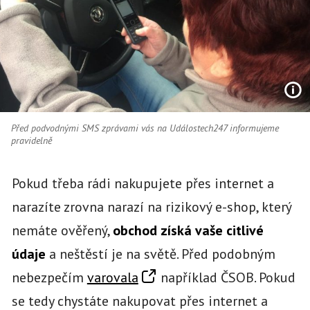
Před podvodnými SMS zprávami vás na Událostech247 informujeme
pravidelně
Pokud třeba rádi nakupujete přes internet a
narazíte zrovna narazí na rizikový e-shop, který
nemáte ověřený,
obchod získá vaše citlivé
údaje
a neštěstí je na světě. Před podobným
nebezpečím
varovala
například ČSOB. Pokud
se tedy chystáte nakupovat přes internet a