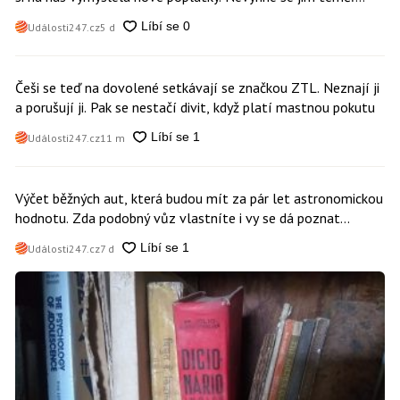
nikdo
Události247.cz
5 d
Češi se teď na dovolené setkávají se značkou ZTL. Neznají ji
a porušují ji. Pak se nestačí divit, když platí mastnou pokutu
Události247.cz
11 m
Výčet běžných aut, která budou mít za pár let astronomickou
hodnotu. Zda podobný vůz vlastníte i vy se dá poznat
snadno
Události247.cz
7 d