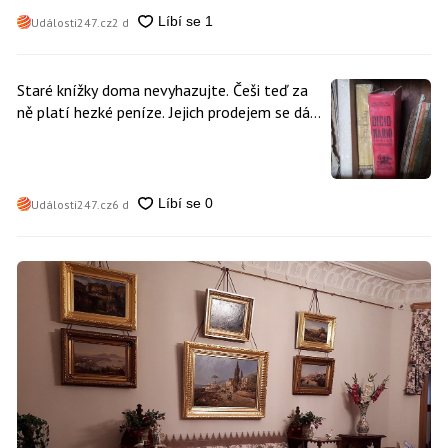
Události247.cz
2 d
Staré knížky doma nevyhazujte. Češi teď za
ně platí hezké peníze. Jejich prodejem se dá
vydělat
Události247.cz
6 d