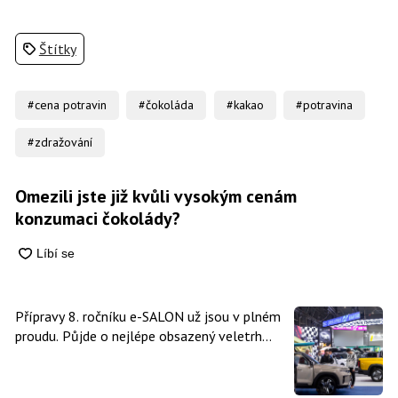
Štítky
#cena potravin
#čokoláda
#kakao
#potravina
#zdražování
Omezili jste již kvůli vysokým cenám
konzumaci čokolády?
Přípravy 8. ročníku e-SALON už jsou v plném
proudu. Půjde o nejlépe obsazený veletrh
čisté mobility v historii