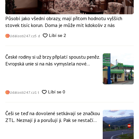
Působí jako všední obrazy, mají přitom hodnotu vyšších
stovek tisíc korun. Doma je může mít kdokoliv z nás
Události247.cz
5 d
České rodiny si už brzy připlatí spoustu peněz.
Evropská unie si na nás vymyslela nové
poplatky. Nevyhne se jim téměř nikdo
Události247.cz
1 t
Češi se teď na dovolené setkávají se značkou
ZTL. Neznají ji a porušují ji. Pak se nestačí
divit, když platí mastnou pokutu