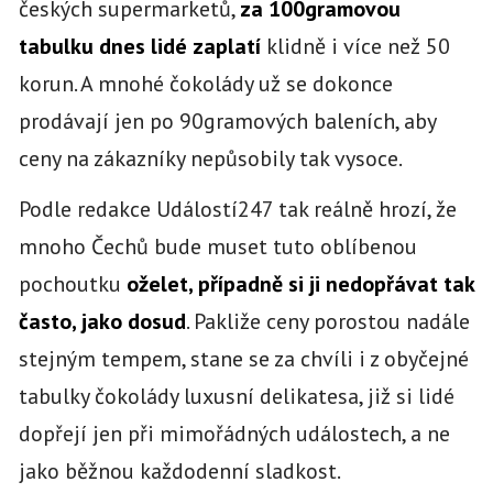
českých supermarketů,
za 100gramovou
tabulku dnes lidé zaplatí
klidně i více než 50
korun. A mnohé čokolády už se dokonce
prodávají jen po 90gramových baleních, aby
ceny na zákazníky nepůsobily tak vysoce.
Podle redakce Událostí247 tak reálně hrozí, že
mnoho Čechů bude muset tuto oblíbenou
pochoutku
oželet, případně si ji nedopřávat tak
často, jako dosud
. Pakliže ceny porostou nadále
stejným tempem, stane se za chvíli i z obyčejné
tabulky čokolády luxusní delikatesa, již si lidé
dopřejí jen při mimořádných událostech, a ne
jako běžnou každodenní sladkost.