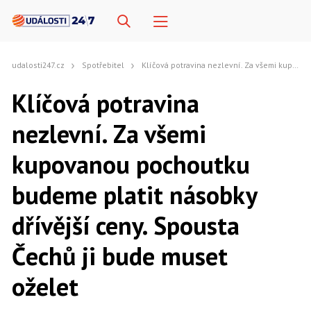
udalosti247.cz
Spotřebitel
Klíčová potravina nezlevní. Za všemi kupovanou pochoutku budeme platit násobky dřívější ceny. Spousta Čechů ji bude muset oželet
Klíčová potravina
nezlevní. Za všemi
kupovanou pochoutku
budeme platit násobky
dřívější ceny. Spousta
Čechů ji bude muset
oželet