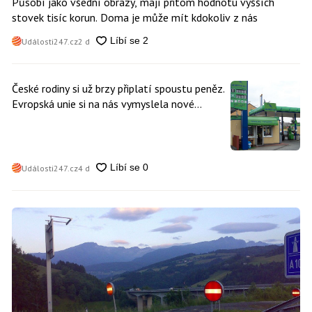
Působí jako všední obrazy, mají přitom hodnotu vyšších
stovek tisíc korun. Doma je může mít kdokoliv z nás
Události247.cz
2 d
České rodiny si už brzy připlatí spoustu peněz.
Evropská unie si na nás vymyslela nové
poplatky. Nevyhne se jim téměř nikdo
Události247.cz
4 d