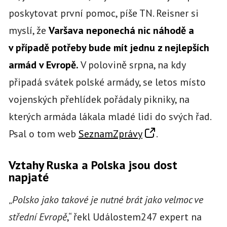
poskytovat první pomoc, píše TN. Reisner si
myslí, že
Varšava neponechá nic náhodě a
v případě potřeby bude mít jednu z nejlepších
armád v Evropě.
V polovině srpna, na kdy
připadá svátek polské armády, se letos místo
vojenských přehlídek pořádaly pikniky, na
kterých armáda lákala mladé lidi do svých řad.
Psal o tom web
SeznamZprávy
.
Vztahy Ruska a Polska jsou dost
napjaté
„
Polsko jako takové je nutné brát jako velmoc ve
střední Evropě
,“ řekl Událostem247 expert na