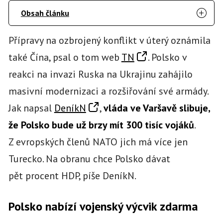
Obsah článku
Přípravy na ozbrojený konflikt v úterý oznámila
také Čína, psal o tom web
TN
. Polsko v
reakci na invazi Ruska na Ukrajinu zahájilo
masivní modernizaci a rozšiřování své armády.
Jak napsal
DeníkN
,
vláda ve Varšavě slibuje,
že Polsko bude už brzy mít 300 tisíc vojáků
.
Z evropských členů NATO jich má více jen
Turecko. Na obranu chce Polsko dávat
pět procent HDP, píše DeníkN.
Polsko nabízí vojenský výcvik zdarma