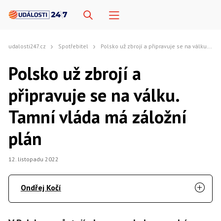
udalosti247.cz
Spotřebitel
Polsko už zbrojí a připravuje se na válku. Tamní vláda má záložní plán
Polsko už zbrojí a
připravuje se na válku.
Tamní vláda má záložní
plán
12. listopadu 2022
Ondřej Kočí