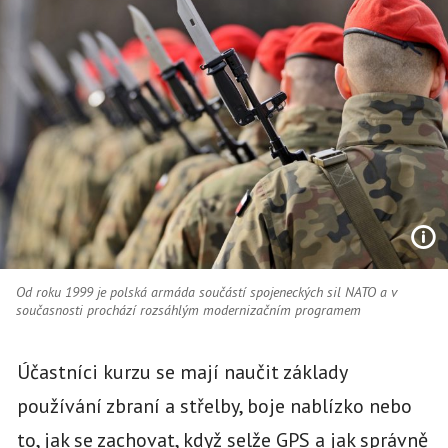
Od roku 1999 je polská armáda součástí spojeneckých sil NATO a v
současnosti prochází rozsáhlým modernizačním programem
Účastníci kurzu se mají naučit základy
používání zbraní a střelby, boje nablízko nebo
to, jak se zachovat, když selže GPS a jak správně