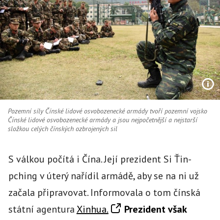
Pozemní síly Čínské lidové osvobozenecké armády tvoří pozemní vojsko
Čínské lidové osvobozenecké armády a jsou nejpočetnější a nejstarší
složkou celých čínských ozbrojených sil
S válkou počítá i Čína. Její prezident Si Ťin-
pching v úterý nařídil armádě, aby se na ni už
začala připravovat. Informovala o tom čínská
státní agentura
Xinhua.
Prezident však