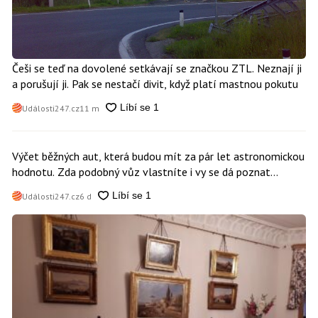
Češi se teď na dovolené setkávají se značkou ZTL. Neznají ji
a porušují ji. Pak se nestačí divit, když platí mastnou pokutu
Události247.cz
11 m
Výčet běžných aut, která budou mít za pár let astronomickou
hodnotu. Zda podobný vůz vlastníte i vy se dá poznat
snadno
Události247.cz
6 d