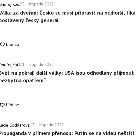
23. listopadu 2022
Ondřej Kočí
Válka za dveřmi: Česko se musí připravit na nejhorší, řík
postavený český generál
21. listopadu 2022
Ondřej Kočí
Svět na pokraji další války: USA jsou odhodlány přijmout
nezbytná opatření“
13. listopadu 2022
Lucie Cochlarová
Propaganda v přímém přenosu: Putin se na videu neštítí