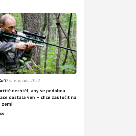
Kočí
28. listopadu 2022
určitě nechtěl, aby se podobná
ace dostala ven – chce zaútočit na
í zemi