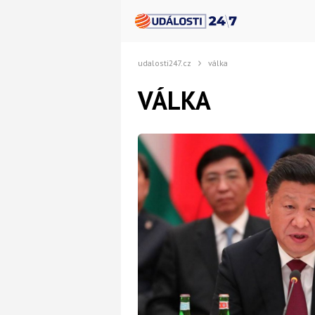
udalosti247.cz
válka
VÁLKA