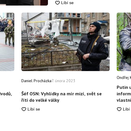
Ondřej 
Daniel Procházka
7. února 2023
Putin 
dvodů,
Šéf OSN: Vyhlídky na mír mizí, svět se
inform
řítí do velké války
vlastn