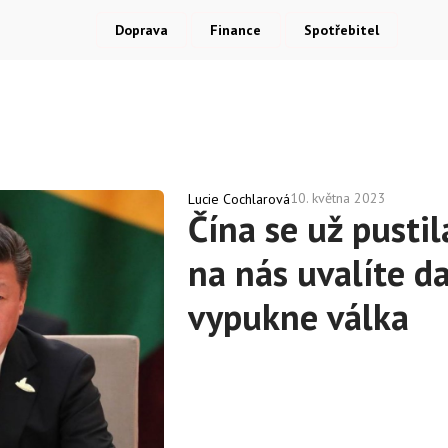
Doprava
Finance
Spotřebitel
10. května 2023
Lucie Cochlarová
Čína se už pustil
na nás uvalíte da
vypukne válka