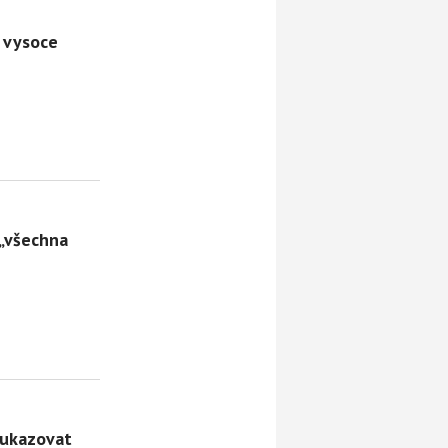
á vysoce
 „všechna
 ukazovat