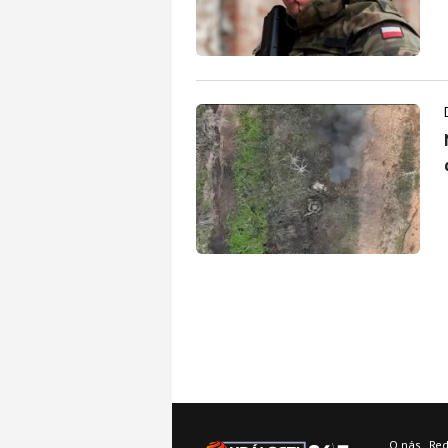
O nás
Re