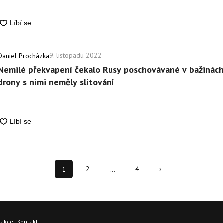
9. listopadu 2022
Daniel Procházka
Nemilé překvapení čekalo Rusy poschovávané v bažinách.
drony s nimi neměly slitování
1
2
…
4
›
dakce
Kontakt