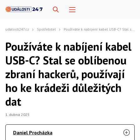
udalosti247.cz
Spotřebitel
Používáte k nabíjení kabel USB-C? Stal se oblíbenou zbraní hackerů, používají ho ke krádeži důležitých dat
Používáte k nabíjení kabel
USB-C? Stal se oblíbenou
zbraní hackerů, používají
ho ke krádeži důležitých
dat
1. dubna 2025
Daniel Procházka