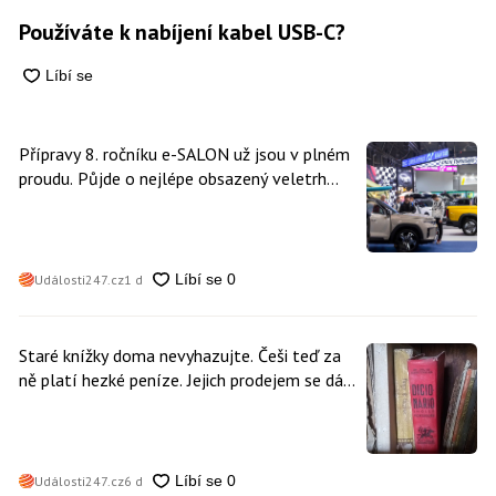
Používáte k nabíjení kabel USB-C?
Přípravy 8. ročníku e-SALON už jsou v plném
proudu. Půjde o nejlépe obsazený veletrh
čisté mobility v historii
Události247.cz
1 d
Staré knížky doma nevyhazujte. Češi teď za
ně platí hezké peníze. Jejich prodejem se dá
vydělat
Události247.cz
6 d