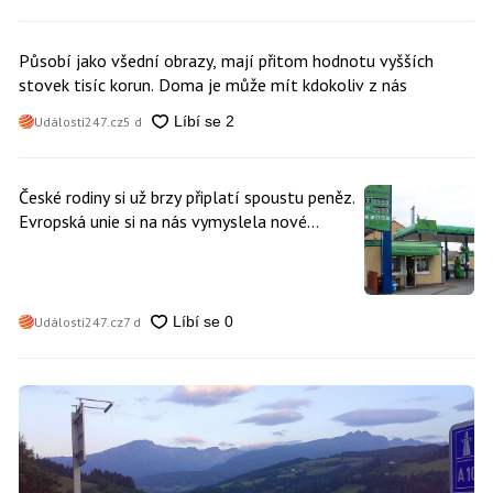
Působí jako všední obrazy, mají přitom hodnotu vyšších
stovek tisíc korun. Doma je může mít kdokoliv z nás
Události247.cz
5 d
České rodiny si už brzy připlatí spoustu peněz.
Evropská unie si na nás vymyslela nové
poplatky. Nevyhne se jim téměř nikdo
Události247.cz
7 d