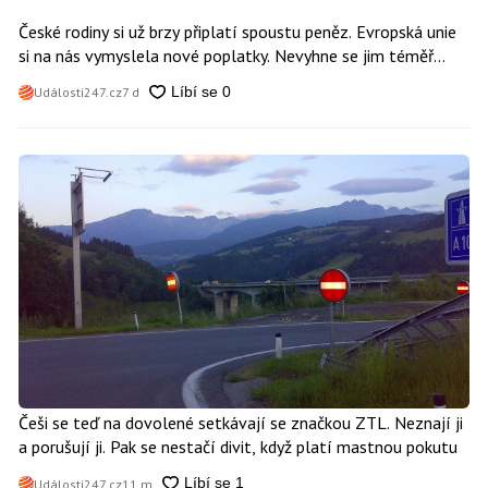
České rodiny si už brzy připlatí spoustu peněz. Evropská unie
si na nás vymyslela nové poplatky. Nevyhne se jim téměř
nikdo
Události247.cz
7 d
Češi se teď na dovolené setkávají se značkou ZTL. Neznají ji
a porušují ji. Pak se nestačí divit, když platí mastnou pokutu
Události247.cz
11 m