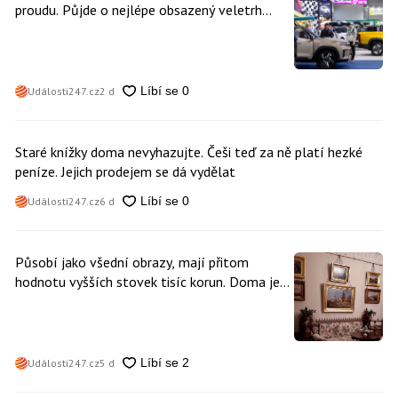
proudu. Půjde o nejlépe obsazený veletrh
čisté mobility v historii
Události247.cz
2 d
Staré knížky doma nevyhazujte. Češi teď za ně platí hezké
peníze. Jejich prodejem se dá vydělat
Události247.cz
6 d
Působí jako všední obrazy, mají přitom
hodnotu vyšších stovek tisíc korun. Doma je
může mít kdokoliv z nás
Události247.cz
5 d