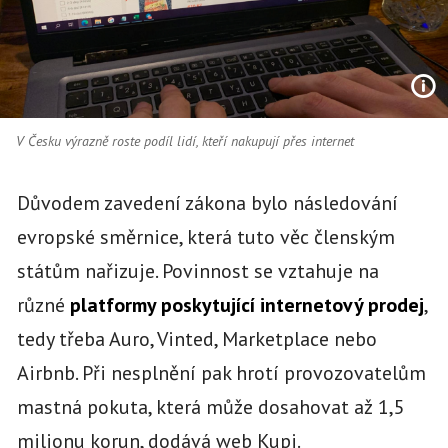
V Česku výrazně roste podíl lidí, kteří nakupují přes internet
Důvodem zavedení zákona bylo následování
evropské směrnice, která tuto věc členským
státům nařizuje. Povinnost se vztahuje na
různé
platformy poskytující internetový prodej
,
tedy třeba Auro, Vinted, Marketplace nebo
Airbnb. Při nesplnění pak hrotí provozovatelům
mastná pokuta, která může dosahovat až 1,5
milionu korun, dodává web Kupi.