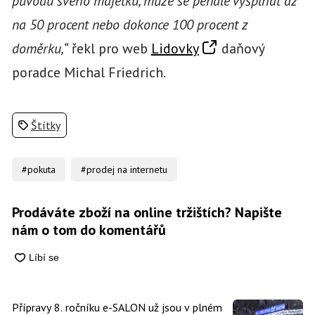
původu svého majetku, může se penále vyšplhat až
na 50 procent nebo dokonce 100 procent z
doměrku,“
řekl pro web
Lidovky
daňový
poradce Michal Friedrich.
Štítky
#pokuta
#prodej na internetu
Prodáváte zboží na online tržištích? Napište
nám o tom do komentářů
Přípravy 8. ročníku e-SALON už jsou v plném