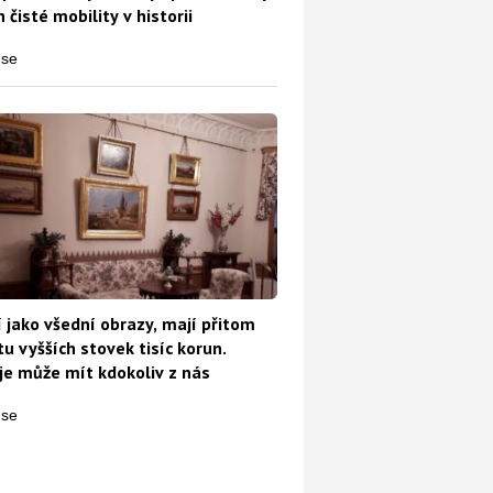
 čisté mobility v historii
 to dotkne a kolik dostaneme zaplaceno?
 jako všední obrazy, mají přitom
u vyšších stovek tisíc korun.
e může mít kdokoliv z nás