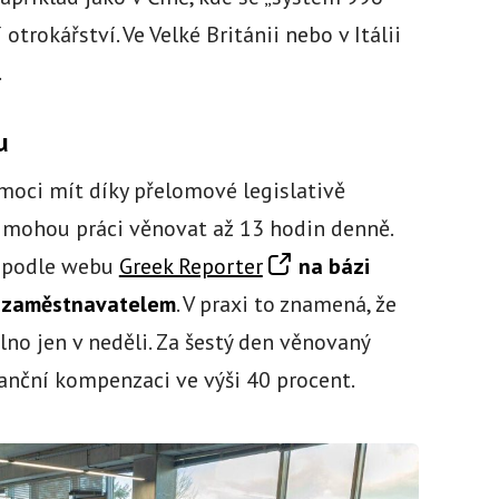
rokářství. Ve Velké Británii nebo v Itálii
.
u
oci mít díky přelomové legislativě
m mohou práci věnovat až 13 hodin denně.
e podle webu
Greek Reporter
na bázi
e zaměstnavatelem
. V praxi to znamená, že
no jen v neděli. Za šestý den věnovaný
anční kompenzaci ve výši 40 procent.