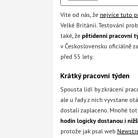
Víte od nás, že
nejvíce tuto p
Velké Británii. Testování prob
také, že
pětidenní pracovní t
v Československu oficiálně za
před 55 lety.
Krátký pracovní týden
Spousta lidí by zkrácení pra
ale u řady z nich vyvstane otá
dostali zaplaceno. Mnohé tot
hodin logicky dostanou i nižš
protože jak psal web
Newstr