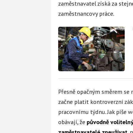
zaměstnavatel získá za stejn
zaměstnancovy práce.
Přesně opačným směrem se roz
začne platit kontroverzní zá
pracovnímu týdnu. Jak píše 
obávají, že
původně volitelný
zaměstnavatelé zneužívat
, 