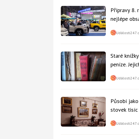
Přípravy 8.
nejlépe obsa
Události247.
Staré knížk
peníze. Jeji
Události247.
Působí jako
stovek tisí
Události247.