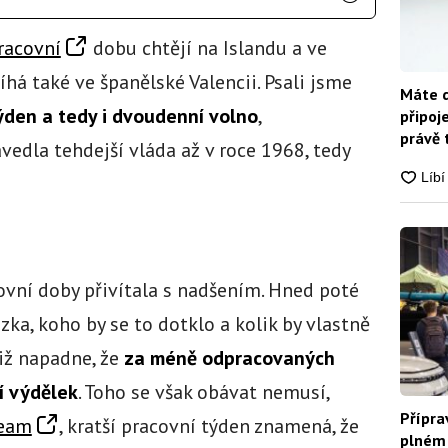
racovní
dobu chtějí na Islandu a ve
íhá také ve španělské Valencii. Psali jsme
Máte d
ýden a tedy i dvoudenní volno
,
připoj
právě 
vedla tehdejší vláda až v roce 1968, tedy
covní doby přivítala s nadšením. Hned poté
zka, koho by se to dotklo a kolik by vlastně
iž napadne, že
za méně odpracovaných
í výdělek
. Toho se však obávat nemusí,
Přípra
eam
, kratší pracovní týden znamená, že
plném 