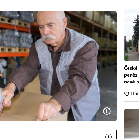
České 
peněz.
nové p
nikdo