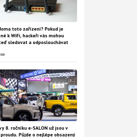
oma toto zařízení? Pokud je
ené k WiFi, hackeři vás mohou
teď sledovat a odposlouchávat
vy 8. ročníku e-SALON už jsou v
proudu. Půjde o nejlépe obsazený