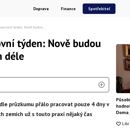
Doprava
Finance
Spotřebitel
í týden: Nově budou lidé v práci o den déle
ovní týden: Nově budou
n déle
Působí
odle průzkumu přálo pracovat pouze 4 dny v
hodnot
Doma j
h zemích už s touto praxí nějaký čas