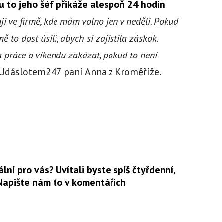
 to jeho šéf přikáže alespoň 24 hodin
ji ve firmě, kde mám volno jen v neděli. Pokud
mě to dost úsilí, abych si zajistila záskok.
 práce o víkendu zakázat, pokud to není
u Udáslotem247 paní Anna z Kroměříže.
lní pro vás? Uvítali byste spíš čtyřdenní,
 Napište nám to v komentářích