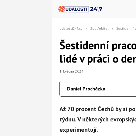
udalosti247.cz
Spotřebitel
Šestidenní pracovn
Šestidenní prac
lidé v práci o de
1. května 2024
Daniel Procházka
Až 70 procent Čechů by si p
týdnu. V některých evropskýc
experimentují.