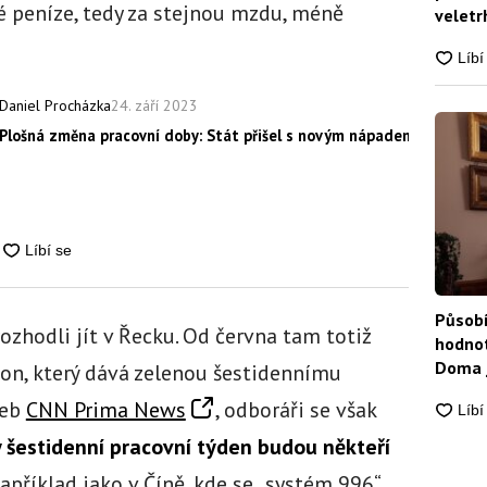
é peníze, tedy za stejnou mzdu, méně
veletrh
24. září 2023
Daniel Procházka
Plošná změna pracovní doby: Stát přišel s novým nápadem. Koho se
Působí
hodli jít v Řecku. Od června tam totiž
hodnot
Doma j
kon, který dává zelenou šestidennímu
web
CNN Prima News
, odboráři se však
 šestidenní pracovní týden budou někteří
například jako v Číně, kde se „systém 996“