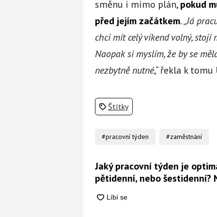
směnu i mimo plán,
pokud mu
před jejím začátkem
. „
Já pracu
chci mít celý víkend volný, stojí 
Naopak si myslím, že by se měla
nezbytně nutné
,“ řekla k tom
Štítky
#pracovní týden
#zaměstnání
Jaký pracovní týden je optimá
pětidenní, nebo šestidenní?