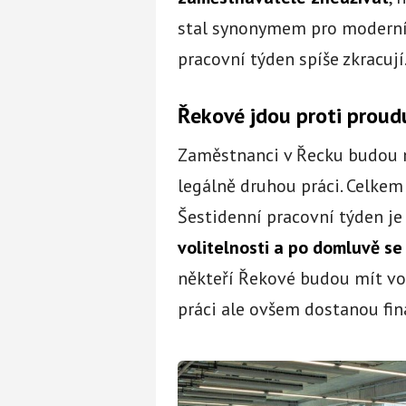
stal synonymem pro moderní ot
pracovní týden spíše zkracují
Řekové jdou proti proud
Zaměstnanci v Řecku budou m
legálně druhou práci. Celke
Šestidenní pracovní týden j
volitelnosti a po domluvě s
někteří Řekové budou mít vol
práci ale ovšem dostanou fin