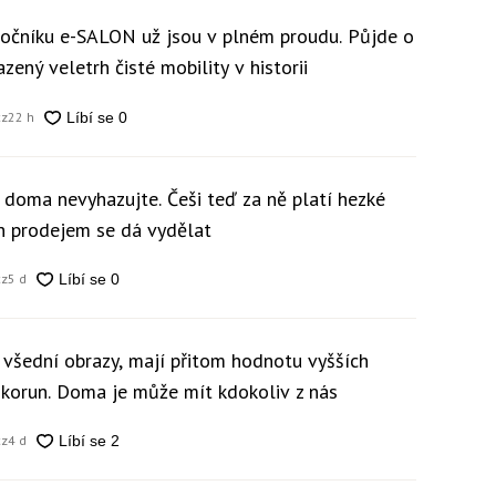
 ročníku e-SALON už jsou v plném proudu. Půjde o
zený veletrh čisté mobility v historii
cz
22 h
y doma nevyhazujte. Češi teď za ně platí hezké
ch prodejem se dá vydělat
cz
5 d
 všední obrazy, mají přitom hodnotu vyšších
c korun. Doma je může mít kdokoliv z nás
cz
4 d