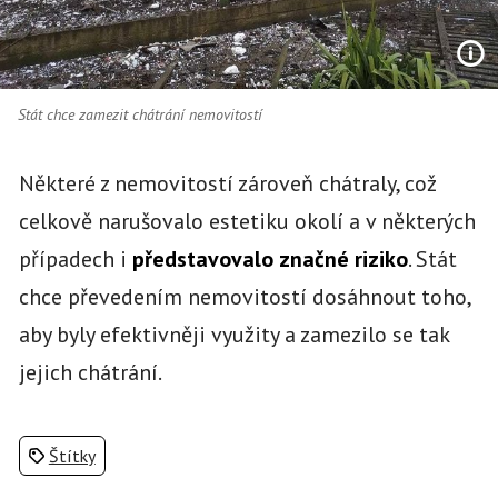
Stát chce zamezit chátrání nemovitostí
Některé z nemovitostí zároveň chátraly, což
celkově narušovalo estetiku okolí a v některých
případech i
představovalo značné riziko
. Stát
chce převedením nemovitostí dosáhnout toho,
aby byly efektivněji využity a zamezilo se tak
jejich chátrání.
Štítky