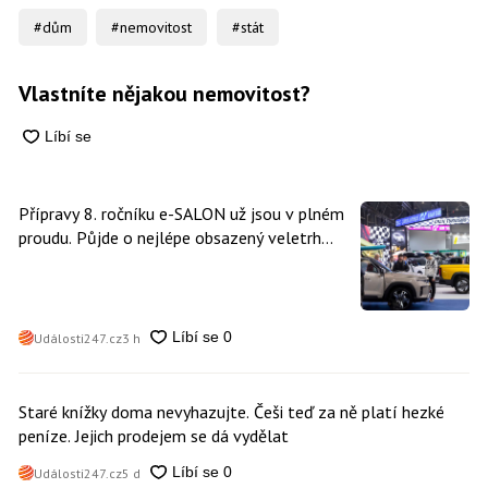
#dům
#nemovitost
#stát
Vlastníte nějakou nemovitost?
Přípravy 8. ročníku e-SALON už jsou v plném
proudu. Půjde o nejlépe obsazený veletrh
čisté mobility v historii
Události247.cz
3 h
Staré knížky doma nevyhazujte. Češi teď za ně platí hezké
peníze. Jejich prodejem se dá vydělat
Události247.cz
5 d