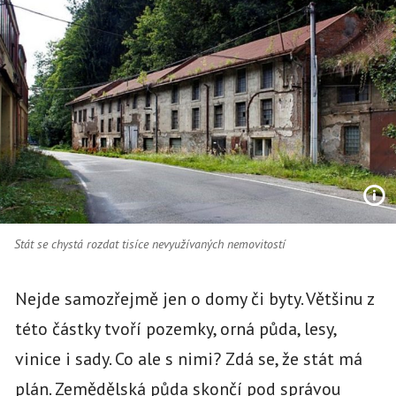
Stát se chystá rozdat tisíce nevyužívaných nemovitostí
Nejde samozřejmě jen o domy či byty. Většinu z
této částky tvoří pozemky, orná půda, lesy,
vinice i sady. Co ale s nimi? Zdá se, že stát má
plán. Zemědělská půda skončí pod správou