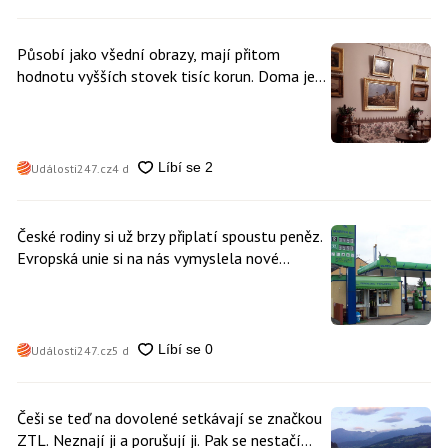
Působí jako všední obrazy, mají přitom
hodnotu vyšších stovek tisíc korun. Doma je
může mít kdokoliv z nás
Události247.cz
4 d
České rodiny si už brzy připlatí spoustu peněz.
Evropská unie si na nás vymyslela nové
poplatky. Nevyhne se jim téměř nikdo
Události247.cz
5 d
Češi se teď na dovolené setkávají se značkou
ZTL. Neznají ji a porušují ji. Pak se nestačí