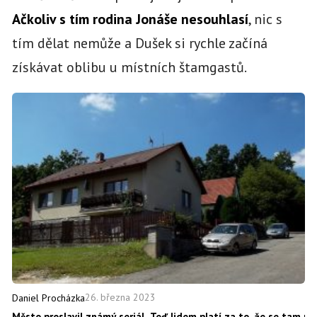
Ačkoliv s tím rodina Jonáše nesouhlasí
, nic s
tím dělat nemůže a Dušek si rychle začíná
získávat oblibu u místních štamgastů.
26. března 2023
Daniel Procházka
Město proslavil známý seriál. Teď lidem platí za to, že se tam př