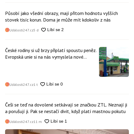
Působí jako všední obrazy, mají přitom hodnotu vyšších
stovek tisíc korun. Doma je může mít kdokoliv z nás
Události247.cz
5 d
České rodiny si už brzy připlatí spoustu peněz.
Evropská unie si na nás vymyslela nové
poplatky. Nevyhne se jim téměř nikdo
Události247.cz
1 t
Češi se teď na dovolené setkávají se značkou ZTL. Neznají ji
a porušují ji. Pak se nestačí divit, když platí mastnou pokutu
Události247.cz
11 m