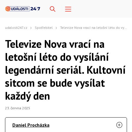
udalosti247.cz
Spotřebitel
Televize Nova vrací na letošní léto do vysílání legendární seriál. Kultovní sitcom se bude vysílat každý den
Televize Nova vrací na
letošní léto do vysílání
legendární seriál. Kultovní
sitcom se bude vysílat
každý den
23. června 2025
Daniel Procházka