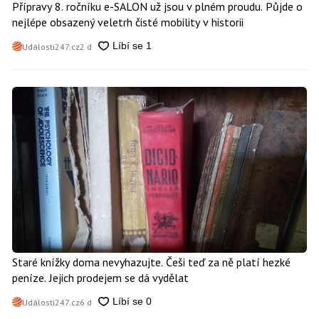
Přípravy 8. ročníku e-SALON už jsou v plném proudu. Půjde o
nejlépe obsazený veletrh čisté mobility v historii
Události247.cz
2 d
Staré knížky doma nevyhazujte. Češi teď za ně platí hezké
peníze. Jejich prodejem se dá vydělat
Události247.cz
6 d