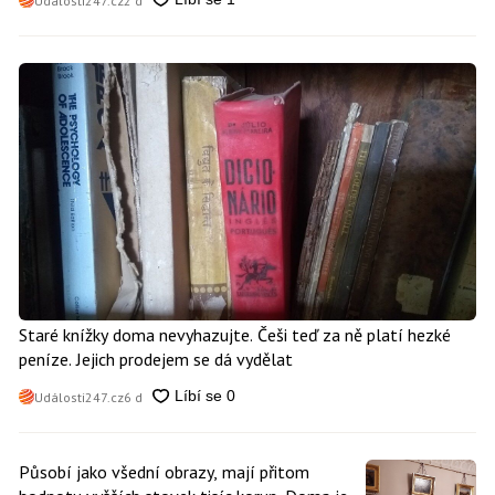
Události247.cz
2 d
Staré knížky doma nevyhazujte. Češi teď za ně platí hezké
peníze. Jejich prodejem se dá vydělat
Události247.cz
6 d
Působí jako všední obrazy, mají přitom