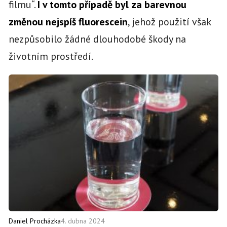
filmu“.
I v tomto případě byl za barevnou
změnou nejspíš fluorescein
, jehož použití však
nezpůsobilo žádné dlouhodobé škody na
životním prostředí.
4. dubna 2024
Daniel Procházka