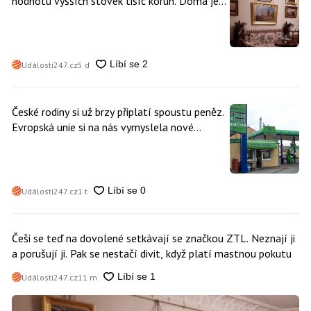
hodnotu vyšších stovek tisíc korun. Doma je
může mít kdokoliv z nás
Události247.cz
5 d
České rodiny si už brzy připlatí spoustu peněz.
Evropská unie si na nás vymyslela nové
poplatky. Nevyhne se jim téměř nikdo
Události247.cz
1 t
Češi se teď na dovolené setkávají se značkou ZTL. Neznají ji
a porušují ji. Pak se nestačí divit, když platí mastnou pokutu
Události247.cz
11 m