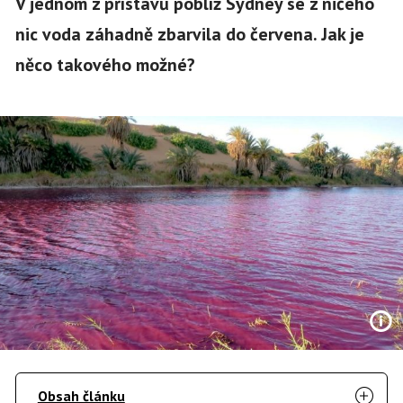
V jednom z přístavů poblíž Sydney se z ničeho
nic voda záhadně zbarvila do červena. Jak je
něco takového možné?
Obsah článku