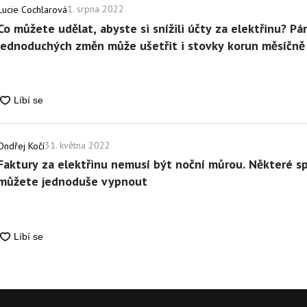
1. srpna 2022
Lucie Cochlarová
Co můžete udělat, abyste si snížili účty za elektřinu? Pár
jednoduchých změn může ušetřit i stovky korun měsíčně
31. května 2022
Ondřej Kočí
Faktury za elektřinu nemusí být noční můrou. Některé s
můžete jednoduše vypnout