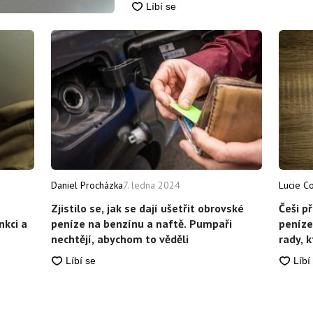
Daniel Procházka
7. ledna 2024
Lucie C
Zjistilo se, jak se dají ušetřit obrovské
Češi př
nkci a
peníze na benzínu a naftě. Pumpaři
peníze 
nechtějí, abychom to věděli
rady, k