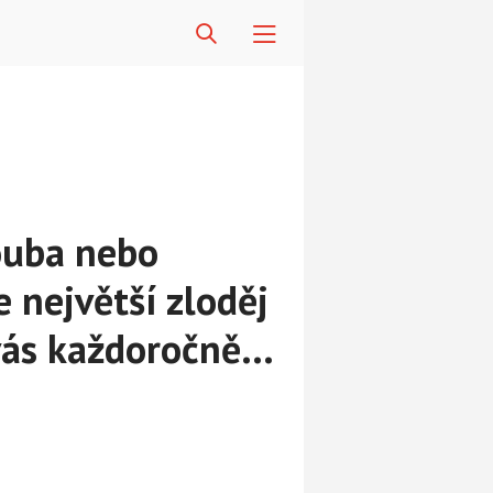
ouba nebo
e největší zloděj
 vás každoročně