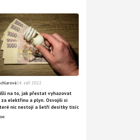
ochlarová
14. září 2022
išli na to, jak přestat vyhazovat
za elektřinu a plyn. Osvojili si
teré nic nestojí a šetří desítky tisíc