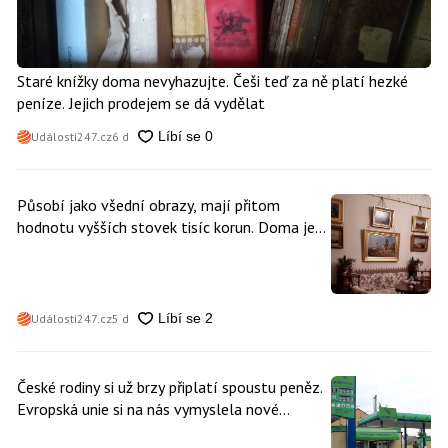
Staré knížky doma nevyhazujte. Češi teď za ně platí hezké
peníze. Jejich prodejem se dá vydělat
Události247.cz
6 d
Působí jako všední obrazy, mají přitom
hodnotu vyšších stovek tisíc korun. Doma je
může mít kdokoliv z nás
Události247.cz
5 d
České rodiny si už brzy připlatí spoustu peněz.
Evropská unie si na nás vymyslela nové
poplatky. Nevyhne se jim téměř nikdo