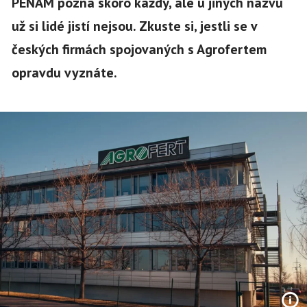
PENAM pozná skoro každý, ale u jiných názvů
už si lidé jistí nejsou. Zkuste si, jestli se v
českých firmách spojovaných s Agrofertem
opravdu vyznáte.