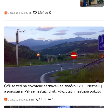
Události247.cz
7 d
Češi se teď na dovolené setkávají se značkou ZTL. Neznají ji
a porušují ji. Pak se nestačí divit, když platí mastnou pokutu
Události247.cz
11 m