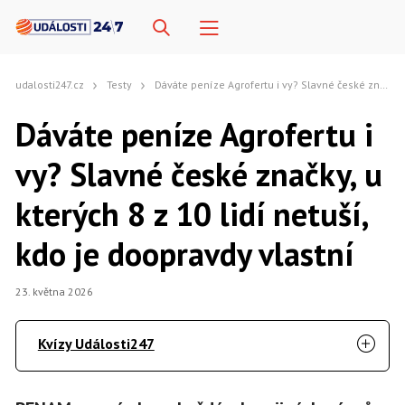
udalosti247.cz
Testy
Dáváte peníze Agrofertu i vy? Slavné české značky, u kterých 8 z 10 lidí netuší, kdo je doopravdy vlastní
Dáváte peníze Agrofertu i
vy? Slavné české značky, u
kterých 8 z 10 lidí netuší,
kdo je doopravdy vlastní
23. května 2026
Kvízy Události247