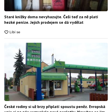
Staré knížky doma nevyhazujte. Češi teď za ně platí
hezké peníze. Jejich prodejem se dá vydělat
České rodiny si už brzy připlatí spoustu peněz. Evropská