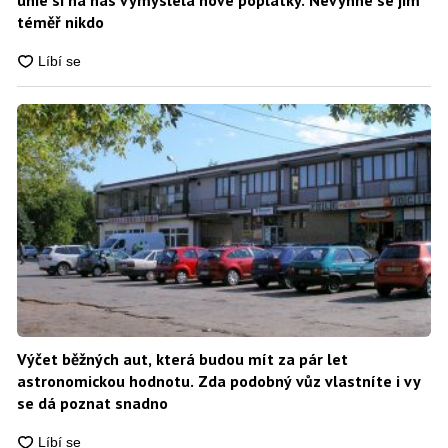
unie si na nás vymyslela nové poplatky. Nevyhne se jim
téměř nikdo
Výčet běžných aut, která budou mít za pár let
astronomickou hodnotu. Zda podobný vůz vlastníte i vy
se dá poznat snadno