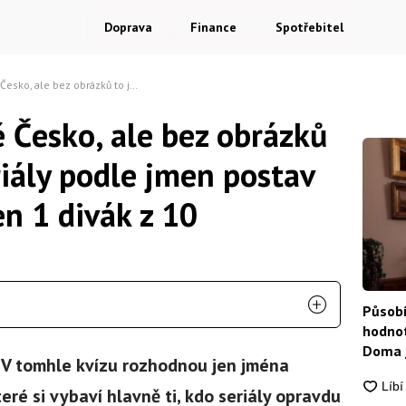
Doprava
Finance
Spotřebitel
de ztuha. Seriály podle jmen postav správně pozná jen 1 divák z 10
é Česko, ale bez obrázků
riály podle jmen postav
n 1 divák z 10
Působí
hodnot
Doma j
 V tomhle kvízu rozhodnou jen jména
eré si vybaví hlavně ti, kdo seriály opravdu