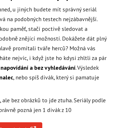
ed, u jiných budete mít správný seriál
ývá na podobných testech nejzábavnější.
ou paměť, stačí poctivě sledovat a
odobně znějící možností. Dokážete dát plný
 hlavě promítali tváře herců? Možná vás
áte nejvíc, i když jste ho kdysi zhltli za pár
 napovídání a bez vyhledávání
. Výsledek
znalec
, nebo spíš divák, který si pamatuje
, ale bez obrázků to jde ztuha. Seriály podle
rávně pozná jen 1 divák z 10