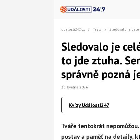
udalosti247.cz
Testy
Sledovalo je celé Česko, ale bez obrázků to j
Sledovalo je cel
to jde ztuha. Se
správně pozná je
26. května 2026
Kvízy Události247
Tváře tentokrát nepomůžou.
postav a paměť na detaily, kt