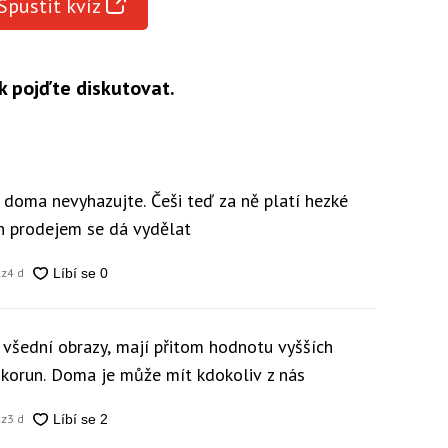
Spustit kvíz
k pojďte diskutovat.
y doma nevyhazujte. Češi teď za ně platí hezké
ch prodejem se dá vydělat
cz
4 d
 všední obrazy, mají přitom hodnotu vyšších
c korun. Doma je může mít kdokoliv z nás
cz
3 d