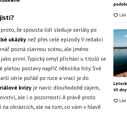
podobn
snadn
istí?
proto, že spousta lidí sleduje seriály po
tké ukázky
než přes celé epizody. V redakci
enář pozná slavnou scénu, ale jméno
ako první. Typický omyl přichází u titulů se
é pletou postavy napříč několika hity. Své
tarší série pořád po ruce a vrací je do
Leteck
riálové kvízy
je navíc dlouhodobě zájem,
tři dny
vství, ale i o pozornosti. A právě proto
í na obrázcích, ale na tom, co vám v hlavě