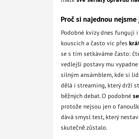
Proč si najednou nejsme j
Podobné kvízy dnes fungují i 
kouscích a často víc přes
krá
se s tím setkáváme často: čt
vedlejší postavy mu vypadne j
silným ansámblem, kde si lid
dělá i streaming, který drží s
běžných debat. O podobné
se
protože nejsou jen o fanouško
dává smysl test, který nestav
skutečně zůstalo.