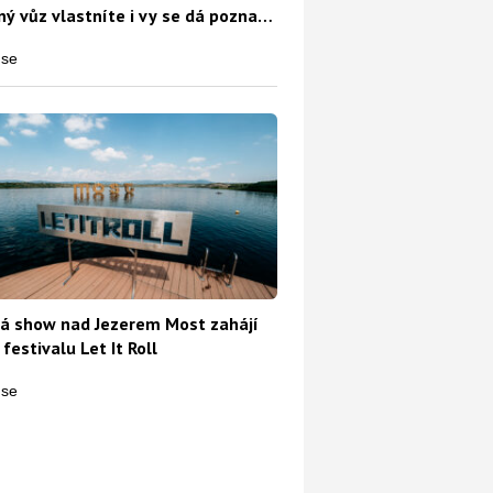
ý vůz vlastníte i vy se dá poznat
o
á show nad Jezerem Most zahájí
 festivalu Let It Roll