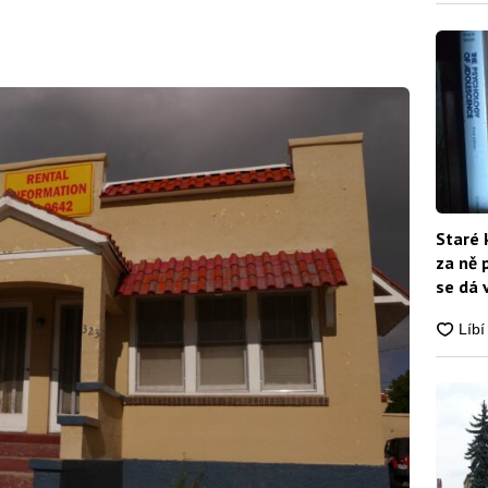
Staré 
za ně 
se dá 