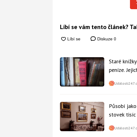
Líbí se vám tento článek? Ta
0
Diskuze
Staré knížk
peníze. Jeji
Události247.
Působí jako
stovek tisí
Události247.