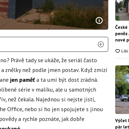
České 
peněz.
nové p
nikdo
o? Právě tady se ukáže, že seriál často
 a znělky než podle jmen postav. Když zmizí
stane
jen paměť
a ta umí být dost zrádná.
oblíbené série v malíku, ale u samotných
 než čekala. Najednou si nejste jistí,
he Office, nebo si ho jen spojujete s jinou
ápovědy a rychle poznáte, jak dobře
Výčet 
pár le
akoukané
.