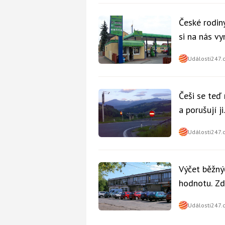
České rodiny
si na nás v
nikdo
Události247.
Češi se teď
a porušují j
Události247.
Výčet běžný
hodnotu. Zd
snadno
Události247.