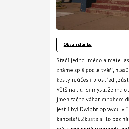
Obsah článku
Stačí jedno jméno a máte jasn
známe spíš podle tváří, hlasů
kostým, účes i prostředí, zů
Většina lidí si myslí, že má 
jmen začne váhat mnohem dřív,
jestli byl Dwight opravdu v T
kanceláří. Zkuste si to bez n
máte
své seriály opravdu n