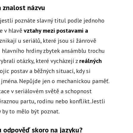
n znalost názvu
 jestli poznáte slavný titul podle jednoho
te v hlavě
vztahy mezi postavami a
znikají u seriálů, které jsou si žánrově
le hlavního hrdiny zbytek ansámblu trochu
ybrali otázky, které vycházejí z
reálných
ojic postav a běžných situací, kdy si
e jména. Nepůjde jen o mechanickou paměť.
tace v seriálovém světě a schopnost
ýraznou partu, rodinu nebo konflikt. Jestli
y by to mělo být poznat.
u odpověď skoro na jazyku?