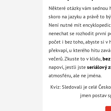
Některé otázky vám sednou hn
skoro na jazyku a právě to b
Není nutné mít encyklopedick
nenechat se rozhodit první p
počet i bez toho, abyste si v
překvapí, u kterého hitu zaváh
večerů. Zkuste to v klidu,
bez
napoví, jestli jste
seriálový 
atmosféru, ale ne jména.
Kvíz: Sledovali je celé Česko
jmen postav sp