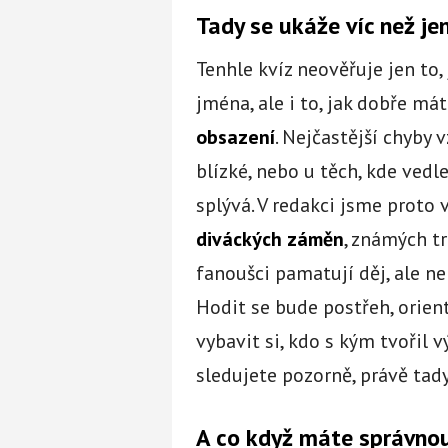
Tady se ukáže víc než je
Tenhle kvíz neověřuje jen to,
jména, ale i to, jak dobře má
obsazení
. Nejčastější chyby v
blízké, nebo u těch, kde ved
splývá. V redakci jsme proto v
diváckých záměn
, známých tr
fanoušci pamatují děj, ale n
Hodit se bude postřeh, orien
vybavit si, kdo s kým tvořil v
sledujete pozorně, právě tad
A co když máte správno