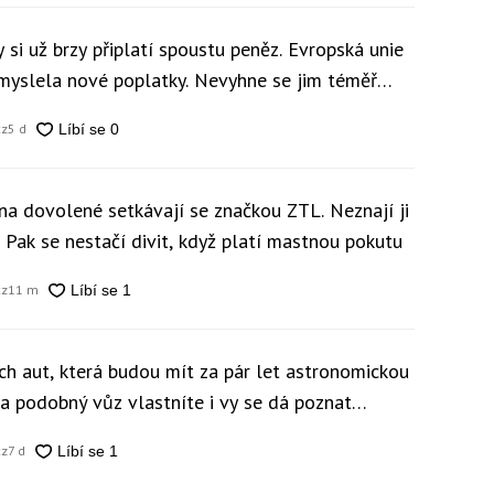
 si už brzy připlatí spoustu peněz. Evropská unie
ymyslela nové poplatky. Nevyhne se jim téměř
cz
5 d
 na dovolené setkávají se značkou ZTL. Neznají ji
i. Pak se nestačí divit, když platí mastnou pokutu
cz
11 m
ch aut, která budou mít za pár let astronomickou
a podobný vůz vlastníte i vy se dá poznat
cz
7 d