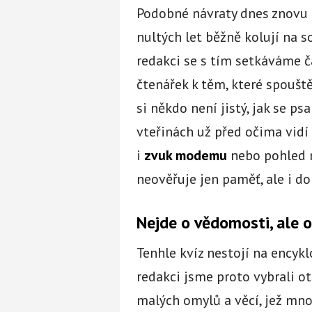
Podobné návraty dnes znovu o
nultých let běžně kolují na so
redakci se s tím setkáváme 
čtenářek k těm, které spouště
si někdo není jistý, jak se p
vteřinách už před očima vidí
i
zvuk modemu
nebo pohled na
neověřuje jen paměť, ale i do
Nejde o vědomosti, ale o
Tenhle kvíz nestojí na encykl
redakci jsme proto vybrali ot
malých omylů a věcí, jež mno