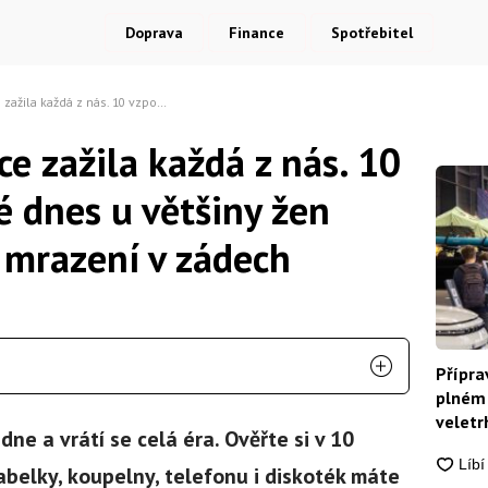
Doprava
Finance
Spotřebitel
pomínek, které dnes u většiny žen vyvolají úsměv i mrazení v zádech
ce zažila každá z nás. 10
é dnes u většiny žen
 mrazení v zádech
Přípra
plném 
veletrh
dne a vrátí se celá éra. Ověřte si v 10
belky, koupelny, telefonu i diskoték máte