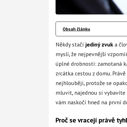
Obsah článku
Někdy stačí
jediný zvuk
a člov
myslí, že nejpevnější vzpomín
úplné drobnosti: zamotaná ka
zrcátka cestou z domu. Právě
nejhlouběji, protože se opako
mluvit, najednou si vybavíte v
vám naskočí hned na první d
Proč se vracejí právě tyh