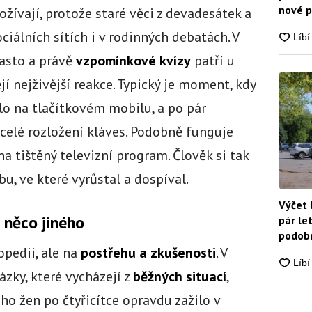
nové p
žívají, protože staré věci z devadesátek a
nikdo
ciálních sítích i v rodinných debatách. V
často a právě
vzpomínkové kvízy
patří u
jí nejživější reakce. Typický je moment, kdy
salo na tlačítkovém mobilu, a po pár
 celé rozložení kláves. Podobně funguje
 tištěný televizní program. Člověk si tak
bu, ve které vyrůstal a dospíval.
Výčet 
 něco jiného
pár le
podobn
snadn
opedii, ale na
postřehu a zkušenosti
. V
ázky, které vycházejí z
běžných situací
,
ho žen po čtyřicítce opravdu zažilo v