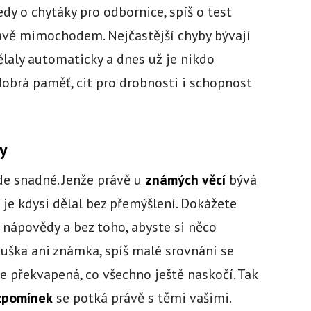
dy o chytáky pro odbornice, spíš o test
lavě mimochodem. Nejčastější chyby bývají
ělaly automaticky a dnes už je nikdo
dobrá paměť, cit pro drobnosti i schopnost
y
ude snadné. Jenže právě u
známých věcí
bývá
 je kdysi dělal bez přemýšlení. Dokážete
 nápovědy a bez toho, abyste si něco
uška ani známka, spíš malé srovnání se
 překvapená, co všechno ještě naskočí. Tak
zpomínek
se potká právě s těmi vašimi.