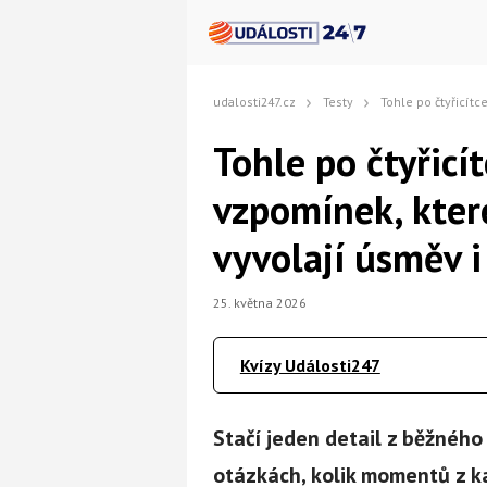
udalosti247.cz
Testy
Tohle po čtyřicítce zažila každá z nás. 10 vz
Tohle po čtyřicít
vzpomínek, kter
vyvolají úsměv i
25. května 2026
Kvízy Události247
Stačí jeden detail z běžného 
otázkách, kolik momentů z ka