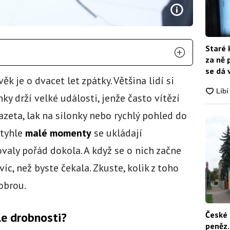
Staré 
za ně 
se dá 
ěk je o dvacet let zpátky. Většina lidí si
ky drží velké události, jenže často vítězí
zeta, lak na silonky nebo rychlý pohled do
 tyhle
malé momenty
se ukládají
valy pořád dokola. A když se o nich začne
íc, než byste čekala. Zkuste, kolik z toho
obrou.
le drobnosti?
České 
peněz.