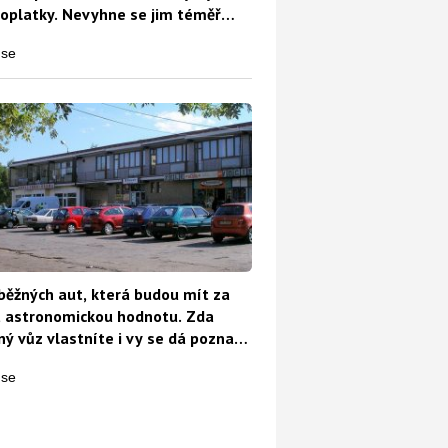
oplatky. Nevyhne se jim téměř
běžných aut, která budou mít za
t astronomickou hodnotu. Zda
ý vůz vlastníte i vy se dá poznat
o