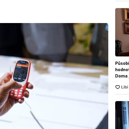
Působí
hodnot
Doma j