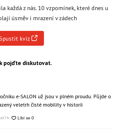
žila každá z nás. 10 vzpomínek, které dnes u
olají úsměv i mrazení v zádech
Spustit kvíz
k pojďte diskutovat.
 ročníku e-SALON už jsou v plném proudu. Půjde o
zený veletrh čisté mobility v historii
cz
17 h