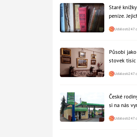
Staré knížk
peníze. Jeji
Události247.
Působí jako
stovek tisí
Události247.
České rodiny
si na nás v
nikdo
Události247.