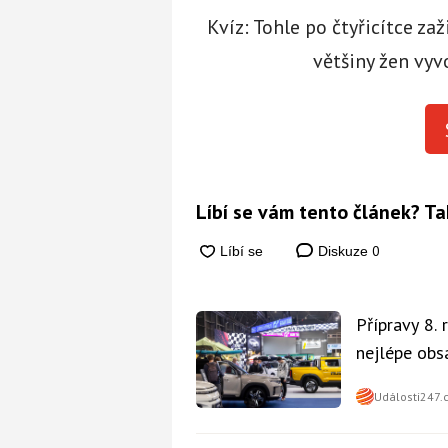
Kvíz: Tohle po čtyřicítce za
většiny žen vyv
Líbí se vám tento článek? Ta
0
Diskuze
Přípravy 8.
nejlépe obsa
Události247.