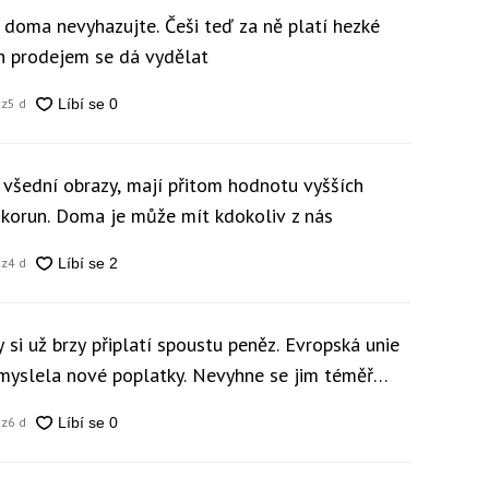
y doma nevyhazujte. Češi teď za ně platí hezké
ch prodejem se dá vydělat
cz
5 d
 všední obrazy, mají přitom hodnotu vyšších
c korun. Doma je může mít kdokoliv z nás
cz
4 d
 si už brzy připlatí spoustu peněz. Evropská unie
ymyslela nové poplatky. Nevyhne se jim téměř
cz
6 d