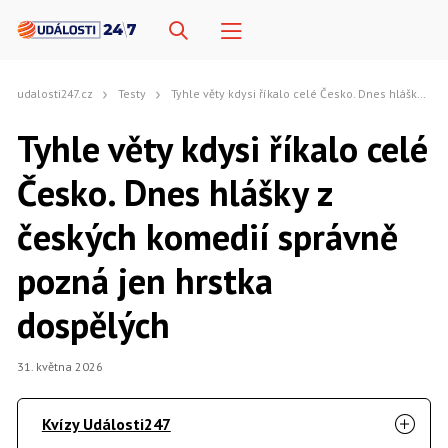
udalosti247.cz
Testy
Tyhle věty kdysi říkalo celé Česko. Dnes hlášky z českých komedií správně pozná jen hrstka dospělých
Tyhle věty kdysi říkalo celé
Česko. Dnes hlášky z
českých komedií správně
pozná jen hrstka
dospělých
31. května 2026
Kvízy Události247