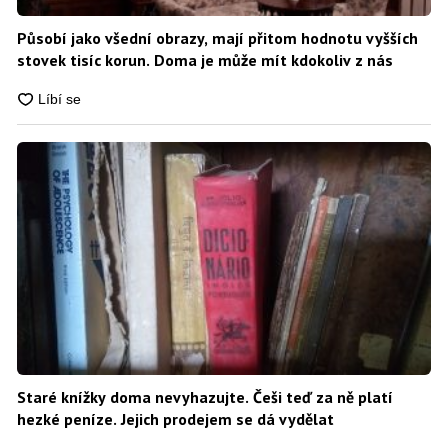
Působí jako všední obrazy, mají přitom hodnotu vyšších
stovek tisíc korun. Doma je může mít kdokoliv z nás
Staré knížky doma nevyhazujte. Češi teď za ně platí
hezké peníze. Jejich prodejem se dá vydělat