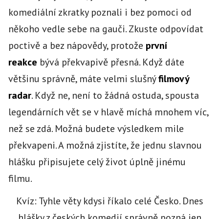
komediální zkratky poznali i bez pomoci od
někoho vedle sebe na gauči. Zkuste odpovídat
poctivě a bez nápovědy, protože
první
reakce
bývá překvapivě přesná. Když dáte
většinu správně, máte velmi slušný
filmový
radar
. Když ne, není to žádná ostuda, spousta
legendárních vět se v hlavě míchá mnohem víc,
než se zdá. Možná budete výsledkem mile
překvapeni. A možná zjistíte, že jednu slavnou
hlášku připisujete celý život úplně jinému
filmu.
Kvíz: Tyhle věty kdysi říkalo celé Česko. Dnes
hlášky z českých komedií správně pozná jen