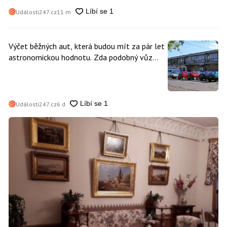
Události247.cz
11 m
Výčet běžných aut, která budou mít za pár let
astronomickou hodnotu. Zda podobný vůz
vlastníte i vy se dá poznat snadno
Události247.cz
6 d