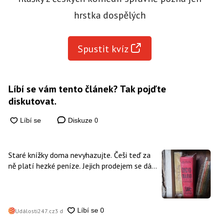
hrstka dospělých
Spustit kvíz
Líbí se vám tento článek? Tak pojďte
diskutovat.
0
Diskuze
Staré knížky doma nevyhazujte. Češi teď za
ně platí hezké peníze. Jejich prodejem se dá
vydělat
Události247.cz
3 d