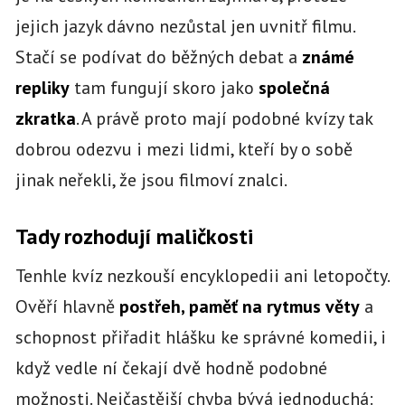
jejich jazyk dávno nezůstal jen uvnitř filmu.
Stačí se podívat do běžných debat a
známé
repliky
tam fungují skoro jako
společná
zkratka
. A právě proto mají podobné kvízy tak
dobrou odezvu i mezi lidmi, kteří by o sobě
jinak neřekli, že jsou filmoví znalci.
Tady rozhodují maličkosti
Tenhle kvíz nezkouší encyklopedii ani letopočty.
Ověří hlavně
postřeh, paměť na rytmus věty
a
schopnost přiřadit hlášku ke správné komedii, i
když vedle ní čekají dvě hodně podobné
možnosti. Nejčastější chyba bývá jednoduchá: