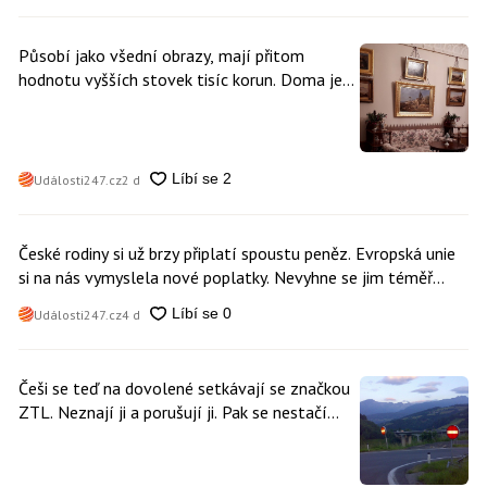
Působí jako všední obrazy, mají přitom
hodnotu vyšších stovek tisíc korun. Doma je
může mít kdokoliv z nás
Události247.cz
2 d
České rodiny si už brzy připlatí spoustu peněz. Evropská unie
si na nás vymyslela nové poplatky. Nevyhne se jim téměř
nikdo
Události247.cz
4 d
Češi se teď na dovolené setkávají se značkou
ZTL. Neznají ji a porušují ji. Pak se nestačí
divit, když platí mastnou pokutu