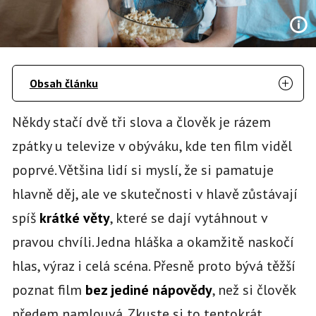
Obsah článku
Někdy stačí dvě tři slova a člověk je rázem
zpátky u televize v obýváku, kde ten film viděl
poprvé. Většina lidí si myslí, že si pamatuje
hlavně děj, ale ve skutečnosti v hlavě zůstávají
spíš
krátké věty
, které se dají vytáhnout v
pravou chvíli. Jedna hláška a okamžitě naskočí
hlas, výraz i celá scéna. Přesně proto bývá těžší
poznat film
bez jediné nápovědy
, než si člověk
předem namlouvá. Zkuste si to tentokrát