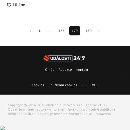
‹
1
…
178
179
180
›
O nás
Redakce
Kontakt
Cookies
Používání cookies
RSS
VOP
Copyright © 2016-2026 abcMedia Network s.r.o. - Theme v1.0.5
Obsah je chráněn autorským právem. Jakékoli užití včetně publikování
nebo jiného šíření obsahu je bez písemného souhlasu zakázano.