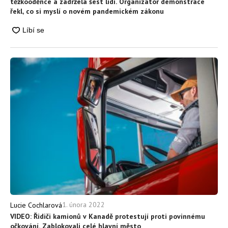
těžkooděnce a zadržela šest lidí. Organizátor demonstrace
řekl, co si myslí o novém pandemickém zákonu
1. února 2022
Lucie Cochlarová
VIDEO: Řidiči kamionů v Kanadě protestují proti povinnému
očkování. Zablokovali celé hlavní město