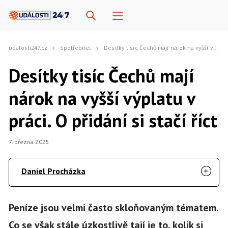
udalosti247.cz
Spotřebitel
Desítky tisíc Čechů mají nárok na vyšší výplatu v práci. O přidání si stačí říct
Desítky tisíc Čechů mají
nárok na vyšší výplatu v
práci. O přidání si stačí říct
7. března 2025
Daniel Procházka
Peníze jsou velmi často skloňovaným tématem.
Co se však stále úzkostlivě tají je to, kolik si