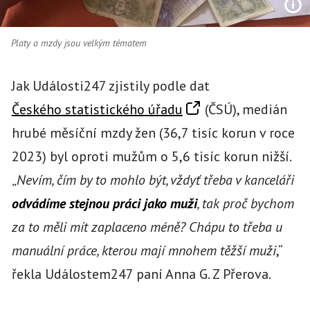
Platy a mzdy jsou velkým tématem
Jak Události247 zjistily podle dat
Českého statistického úřadu
(ČSÚ), medián
hrubé měsíční mzdy žen (36,7 tisíc korun v roce
2023) byl oproti mužům o 5,6 tisíc korun nižší.
„
Nevím, čím by to mohlo být, vždyť třeba v kanceláři
odvádíme stejnou práci jako muži
, tak proč bychom
za to měli mít zaplaceno méně? Chápu to třeba u
manuální práce, kterou mají mnohem těžší muži
,“
řekla Událostem247 paní Anna G. Z Přerova.