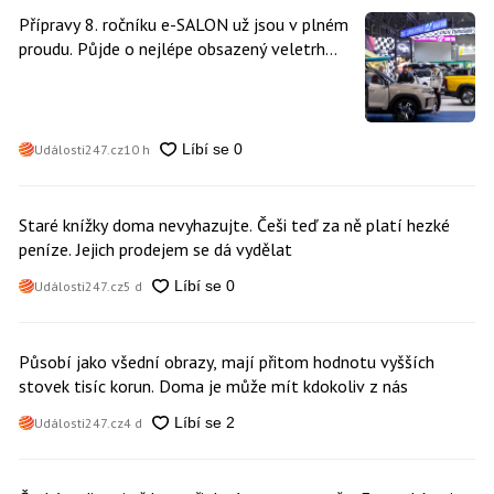
Přípravy 8. ročníku e-SALON už jsou v plném
proudu. Půjde o nejlépe obsazený veletrh
čisté mobility v historii
Události247.cz
10 h
Staré knížky doma nevyhazujte. Češi teď za ně platí hezké
peníze. Jejich prodejem se dá vydělat
Události247.cz
5 d
Působí jako všední obrazy, mají přitom hodnotu vyšších
stovek tisíc korun. Doma je může mít kdokoliv z nás
Události247.cz
4 d