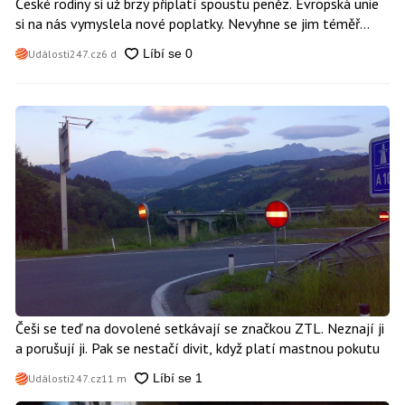
České rodiny si už brzy připlatí spoustu peněz. Evropská unie
si na nás vymyslela nové poplatky. Nevyhne se jim téměř
nikdo
Události247.cz
6 d
Češi se teď na dovolené setkávají se značkou ZTL. Neznají ji
a porušují ji. Pak se nestačí divit, když platí mastnou pokutu
Události247.cz
11 m