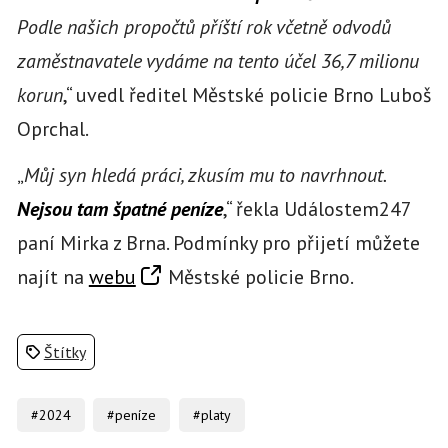
Podle našich propočtů příští rok včetně odvodů
zaměstnavatele vydáme na tento účel 36,7 milionu
korun
,“ uvedl ředitel Městské policie Brno Luboš
Oprchal.
„
Můj syn hledá práci, zkusím mu to navrhnout.
Nejsou tam špatné peníze
,“ řekla Událostem247
paní Mirka z Brna. Podmínky pro přijetí můžete
najít na
webu
Městské policie Brno.
Štítky
#2024
#peníze
#platy