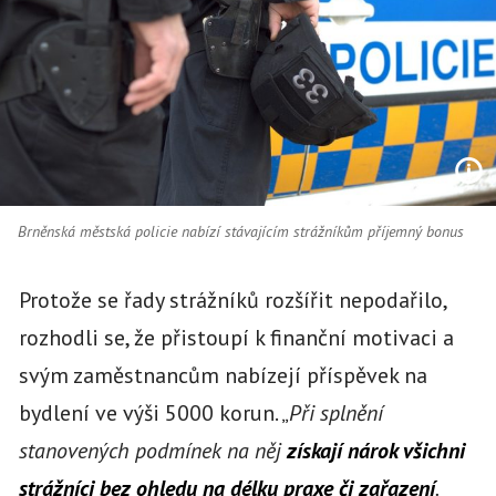
Brněnská městská policie nabízí stávajícím strážníkům příjemný bonus
Protože se řady strážníků rozšířit nepodařilo,
rozhodli se, že přistoupí k finanční motivaci a
svým zaměstnancům nabízejí příspěvek na
bydlení ve výši 5000 korun. „
Při splnění
stanovených podmínek na něj
získají nárok všichni
strážníci bez ohledu na délku praxe či zařazení
.