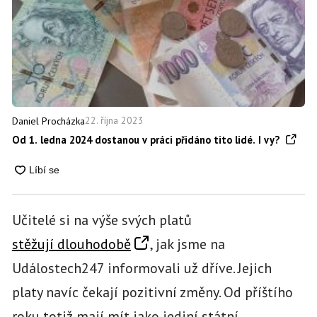
22. října 2023
Daniel Procházka
Od 1. ledna 2024 dostanou v práci přidáno tito lidé. I vy?
Učitelé si na výše svých platů
stěžují dlouhodobě
, jak jsme na
Událostech247 informovali už dříve. Jejich
platy navíc čekají pozitivní změny. Od příštího
roku totiž mají mít jako jediní státní