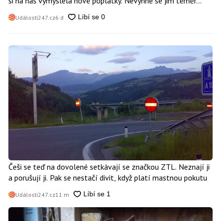
si na nás vymyslela nové poplatky. Nevyhne se jim téměř
nikdo
Události247.cz
6 d
Češi se teď na dovolené setkávají se značkou ZTL. Neznají ji
a porušují ji. Pak se nestačí divit, když platí mastnou pokutu
Události247.cz
11 m