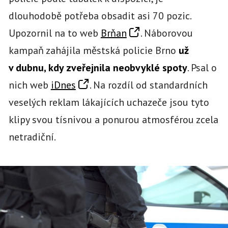
dlouhodobě potřeba obsadit asi 70 pozic.
Upozornil na to web
Brňan
. Náborovou
kampaň zahájila městská policie Brno
už
v dubnu, kdy zveřejnila neobvyklé spoty
. Psal o
nich web
iDnes
. Na rozdíl od standardních
veselých reklam lákajících uchazeče jsou tyto
klipy svou tísnivou a ponurou atmosférou zcela
netradiční.