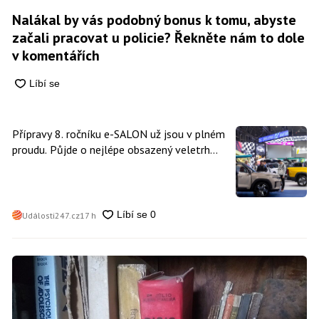
Nalákal by vás podobný bonus k tomu, abyste
začali pracovat u policie? Řekněte nám to dole
v komentářích
Přípravy 8. ročníku e-SALON už jsou v plném
proudu. Půjde o nejlépe obsazený veletrh
čisté mobility v historii
Události247.cz
17 h