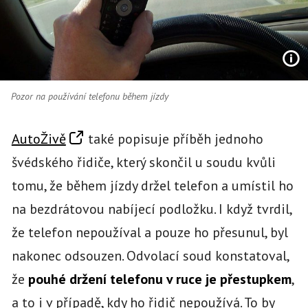
Pozor na používání telefonu během jízdy
AutoŽivě
také popisuje příběh jednoho
švédského řidiče, který skončil u soudu kvůli
tomu, že během jízdy držel telefon a umístil ho
na bezdrátovou nabíjecí podložku. I když tvrdil,
že telefon nepoužíval a pouze ho přesunul, byl
nakonec odsouzen. Odvolací soud konstatoval,
že
pouhé držení telefonu v ruce je přestupkem
,
a to i v případě, kdy ho řidič nepoužívá. To by