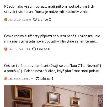
Působí jako všední obrazy, mají přitom hodnotu vyšších
stovek tisíc korun. Doma je může mít kdokoliv z nás
Události247.cz
5 d
České rodiny si už brzy připlatí spoustu peněz. Evropská unie
si na nás vymyslela nové poplatky. Nevyhne se jim téměř
nikdo
Události247.cz
1 t
Češi se teď na dovolené setkávají se značkou ZTL. Neznají ji
a porušují ji. Pak se nestačí divit, když platí mastnou pokutu
Události247.cz
11 m