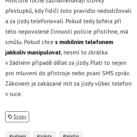
Policisté ročně zaznamenávají stovky
přestupků, kdy řidiči toto pravidlo nedodržovali
a za jízdy telefonovali. Pokud tedy šoféra při
této nepovolené činnosti policie přistihne, má
smůlu. Pokud chce
s mobilním telefonem
jakkoliv manipulovat
, nesmí to zkrátka
v žádném případě dělat za jízdy. Platí to nejen
pro mluvení do přístroje nebo psaní SMS zpráv.
Zákonem je zakázané mít za jízdy vůbec telefon
v ruce.
Štítky
#nabíjení
#pokuta
#telefon