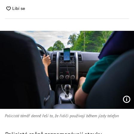
Policisté téměř denně řeší to, že řidiči používají během jízdy telefon