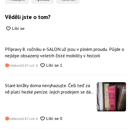
Věděli jste o tom?
Přípravy 8. ročníku e-SALON už jsou v plném proudu. Půjde o
nejlépe obsazený veletrh čisté mobility v historii
Události247.cz
2 d
Staré knížky doma nevyhazujte. Češi teď za
ně platí hezké peníze. Jejich prodejem se dá
vydělat
Události247.cz
6 d