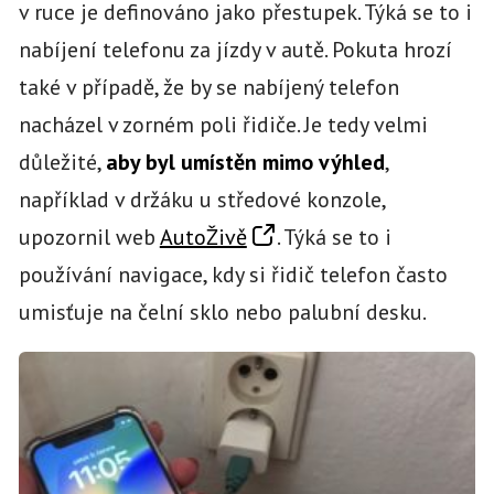
v ruce je definováno jako přestupek. Týká se to i
nabíjení telefonu za jízdy v autě. Pokuta hrozí
také v případě, že by se nabíjený telefon
nacházel v zorném poli řidiče. Je tedy velmi
důležité,
aby byl umístěn mimo výhled
,
například v držáku u středové konzole,
upozornil web
AutoŽivě
. Týká se to i
používání navigace, kdy si řidič telefon často
umisťuje na čelní sklo nebo palubní desku.