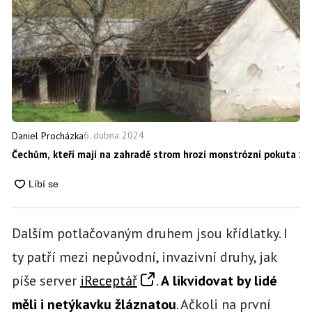
6. dubna 2024
Daniel Procházka
Čechům, kteří mají na zahradě strom hrozí monstrózní pokuta 100
Dalším potlačovaným druhem jsou křídlatky. I
ty patří mezi nepůvodní, invazivní druhy, jak
píše server
iReceptář
.
A
likvidovat by lidé
měli i netýkavku žláznatou
. Ačkoli na první