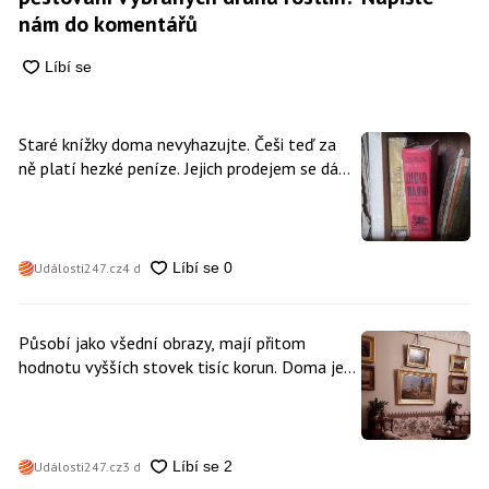
nám do komentářů
Staré knížky doma nevyhazujte. Češi teď za
ně platí hezké peníze. Jejich prodejem se dá
vydělat
Události247.cz
4 d
Působí jako všední obrazy, mají přitom
hodnotu vyšších stovek tisíc korun. Doma je
může mít kdokoliv z nás
Události247.cz
3 d