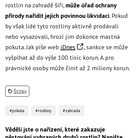
rostlin na zahradě šíří,
může úřad ochrany
přírody nařídit jejich povinnou likvidaci
. Pokud
by však lidé tyto rostliny aktivně prodávali
nebo vysazovali, hrozí jim dokonce mastná
pokuta. Jak píše web
iDnes
, sankce se může
vyšplhat až do výše 100 tisíc korun. A pro
právnické osoby může činit až 2 miliony korun.
Štítky
#pokuta
#rostliny
#zahrada
Věděli jste o nařízení, které zakazuje
pěstování vybraných druhů rostlin? Napište