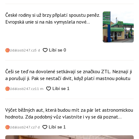
České rodiny si už brzy připlatí spoustu peněz.
Evropská unie si na nás vymyslela nové
poplatky. Nevyhne se jim téměř nikdo
Události247.cz
5 d
Češi se teď na dovolené setkávají se značkou ZTL. Neznají ji
a porušují ji. Pak se nestačí divit, když platí mastnou pokutu
Události247.cz
11 m
Výčet běžných aut, která budou mít za pár let astronomickou
hodnotu. Zda podobný vůz vlastníte i vy se dá poznat
snadno
Události247.cz
7 d