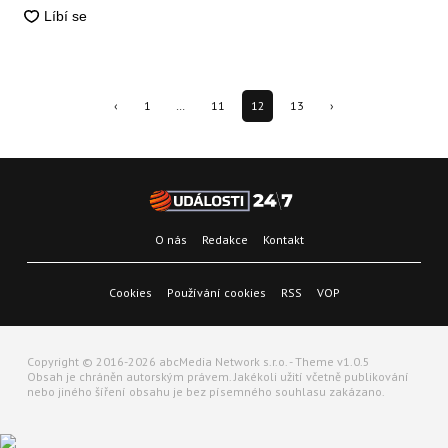
‹
1
…
11
12
13
›
O nás
Redakce
Kontakt
Cookies
Používání cookies
RSS
VOP
Copyright © 2016-2026 abcMedia Network s.r.o. - Theme v1.0.5
Obsah je chráněn autorským právem. Jakékoli užití včetně publikování
nebo jiného šíření obsahu je bez písemného souhlasu zakázano.