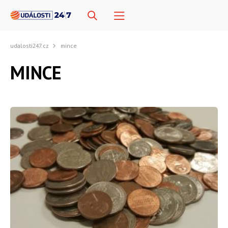
udalosti247.cz
mince
MINCE