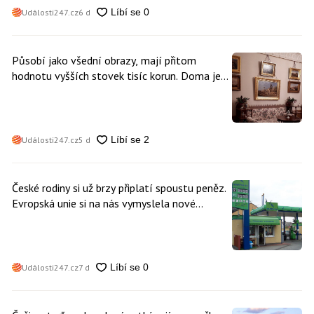
Události247.cz
6 d
Působí jako všední obrazy, mají přitom
hodnotu vyšších stovek tisíc korun. Doma je
může mít kdokoliv z nás
Události247.cz
5 d
České rodiny si už brzy připlatí spoustu peněz.
Evropská unie si na nás vymyslela nové
poplatky. Nevyhne se jim téměř nikdo
Události247.cz
7 d