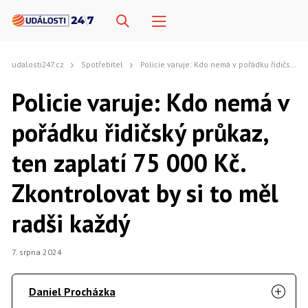
udalosti247.cz
Spotřebitel
Policie varuje: Kdo nemá v pořádku řidičský průkaz, ten zaplatí 75 000 Kč. Zkontrolovat by si to měl radši každý
Policie varuje: Kdo nemá v
pořádku řidičský průkaz,
ten zaplatí 75 000 Kč.
Zkontrolovat by si to měl
radši každý
7. srpna 2024
Daniel Procházka