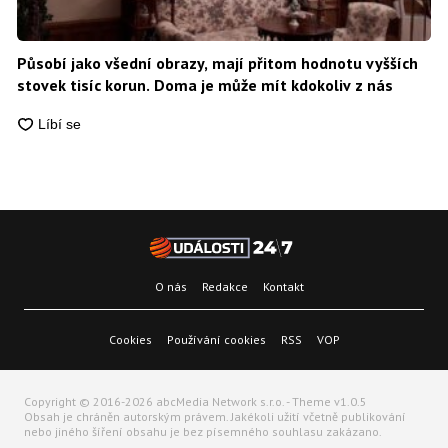
Působí jako všední obrazy, mají přitom hodnotu vyšších
stovek tisíc korun. Doma je může mít kdokoliv z nás
O nás
Redakce
Kontakt
Cookies
Používání cookies
RSS
VOP
Copyright © 2016-2026 abcMedia Network s.r.o. - Theme v1.0.5
Obsah je chráněn autorským právem. Jakékoli užití včetně publikování
nebo jiného šíření obsahu je bez písemného souhlasu zakázano.