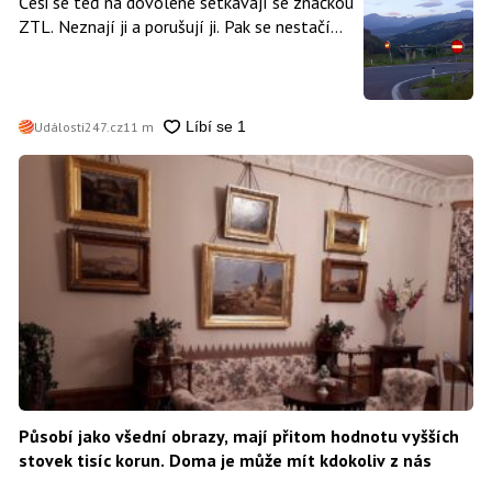
Češi se teď na dovolené setkávají se značkou
ZTL. Neznají ji a porušují ji. Pak se nestačí
divit, když platí mastnou pokutu
Události247.cz
11 m
Působí jako všední obrazy, mají přitom hodnotu vyšších
stovek tisíc korun. Doma je může mít kdokoliv z nás