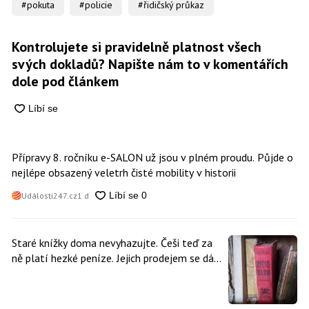
#pokuta
#policie
#řidičský průkaz
Kontrolujete si pravidelně platnost všech
svých dokladů? Napište nám to v komentářích
dole pod článkem
Přípravy 8. ročníku e-SALON už jsou v plném proudu. Půjde o
nejlépe obsazený veletrh čisté mobility v historii
Události247.cz
1 d
Staré knížky doma nevyhazujte. Češi teď za
ně platí hezké peníze. Jejich prodejem se dá
vydělat