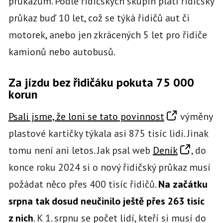
průkazům. Podle řidičských skupin platí řidičský
průkaz buď 10 let, což se týká řidičů aut či
motorek, anebo jen zkrácených 5 let pro řidiče
kamionů nebo autobusů.
Za jízdu bez řidičáku pokuta 75 000
korun
Psali jsme, že loni se tato povinnost
výměny
plastové kartičky týkala asi 875 tisíc lidí. Jinak
tomu není ani letos. Jak psal web
Deník
, do
konce roku 2024 si o nový řidičský průkaz musí
požádat něco přes 400 tisíc řidičů.
Na začátku
srpna tak dosud neučinilo ještě přes 263 tisíc
z nich
. K 1. srpnu se počet lidí, kteří si musí do