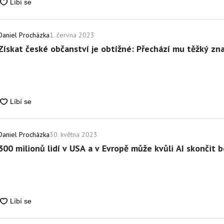
1. června 2023
Daniel Procházka
Získat české občanství je obtížné: Přechází mu těžký zna
30. května 2023
Daniel Procházka
300 milionů lidí v USA a v Evropě může kvůli AI skončit 