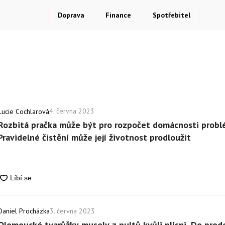
Doprava
Finance
Spotřebitel
4. června 2023
Lucie Cochlarová
Rozbitá pračka může být pro rozpočet domácnosti probl
Pravidelné čistění může její životnost prodloužit
3. června 2023
Daniel Procházka
Olomoucké tvarůžky musely z pultů kvůli plísni. Do prode