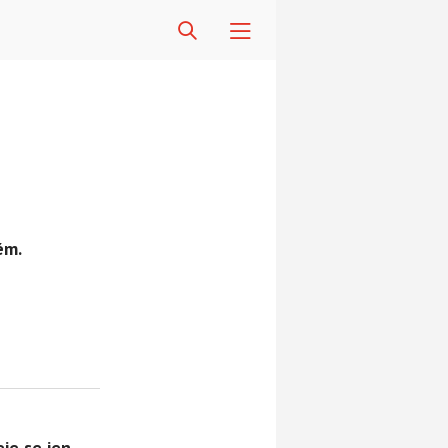
ém.
je se jen