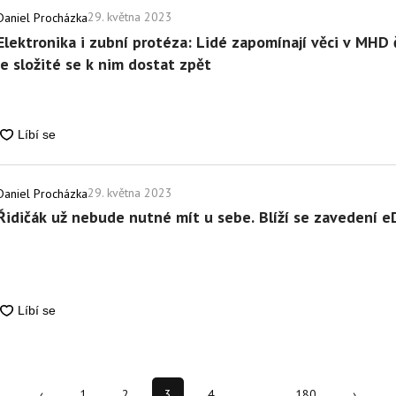
29. května 2023
Daniel Procházka
Elektronika i zubní protéza: Lidé zapomínají věci v MHD
je složité se k nim dostat zpět
29. května 2023
Daniel Procházka
Řidičák už nebude nutné mít u sebe. Blíží se zavedení 
‹
1
2
3
4
…
180
›