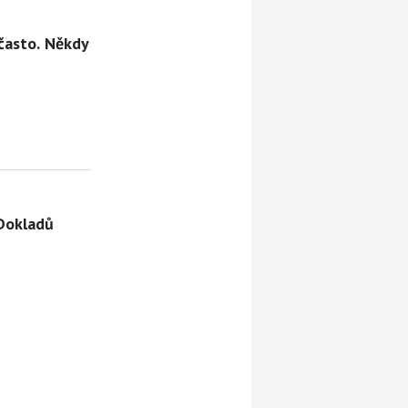
 často. Někdy
eDokladů