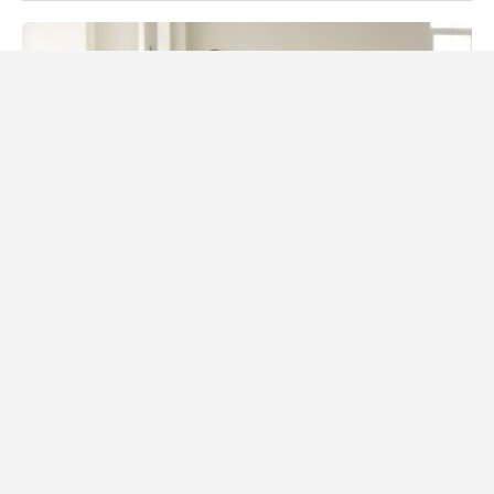
10. prosince 2021
Daniel Procházka
Zdravotníci v boji proti antivaxerům. „Neočkované
nevyšetříme,“ hlásají cedule v ordinacích